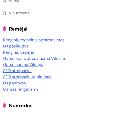
Verslas
Visuomenė
Remėjai
Renginių techninis aptarnavimas
DJ paslaugos
Renginių vedėjai
Garso aparatūros nuoma Vilniuje
Garso nuoma Vilniuje
SEO straipsniai
SEO straipsnių talpinimas
DJ pamokos
Garsas renginiams
Nuorodos