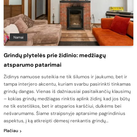
Namai
Grindų plytelės prie židinio: medžiagų
atsparumo patarimai
Židinys namuose suteikia ne tik šilumos ir jaukumo, bet ir
tampa interjero akcentu, kuriam svarbu pasirinkti tinkamas
grindų dangas. Vienas iš dažniausiai pasitaikančių klausimų
– kokias grindų medžiagas rinktis aplink židinį, kad jos būtų
ne tik estetiškos, bet ir atsparios karščiui, dulkėms bei
nešvarumams. Šiame straipsnyje aptarsime pagrindinius
aspektus, į ką atkreipti dėmesį renkantis grindų…
Plačiau