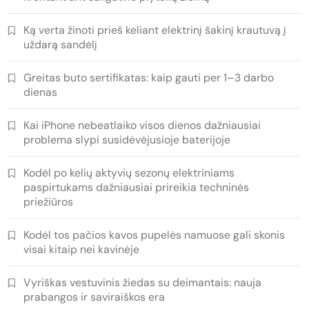
Ką verta žinoti prieš keliant elektrinį šakinį krautuvą į
uždarą sandėlį
Greitas buto sertifikatas: kaip gauti per 1–3 darbo
dienas
Kai iPhone nebeatlaiko visos dienos dažniausiai
problema slypi susidėvėjusioje baterijoje
Kodėl po kelių aktyvių sezonų elektriniams
paspirtukams dažniausiai prireikia techninės
priežiūros
Kodėl tos pačios kavos pupelės namuose gali skonis
visai kitaip nei kavinėje
Vyriškas vestuvinis žiedas su deimantais: nauja
prabangos ir saviraiškos era