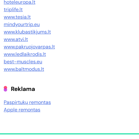
hoteleuropa.lt
triplife.lt
www.tesia.lt
mindyourtrip.eu
www.klubastikjums.lt
www.atvi.lt
www.pakruojovarpas.lt
www.ledlaikrodis.lt
best-muscles.eu
www.baltmodus.lt
Reklama
Paspirtukų remontas
Apple remontas