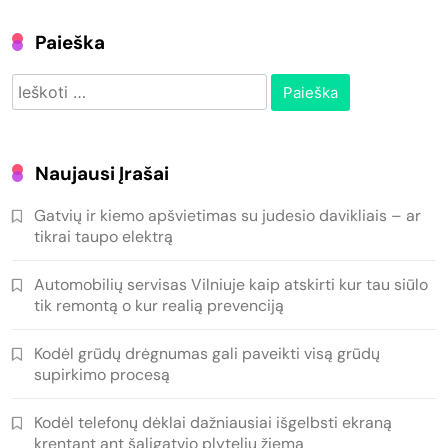
Paieška
Ieškoti:
Naujausi Įrašai
Gatvių ir kiemo apšvietimas su judesio davikliais – ar
tikrai taupo elektrą
Automobilių servisas Vilniuje kaip atskirti kur tau siūlo
tik remontą o kur realią prevenciją
Kodėl grūdų drėgnumas gali paveikti visą grūdų
supirkimo procesą
Kodėl telefonų dėklai dažniausiai išgelbsti ekraną
krentant ant šaligatvio plytelių žiemą