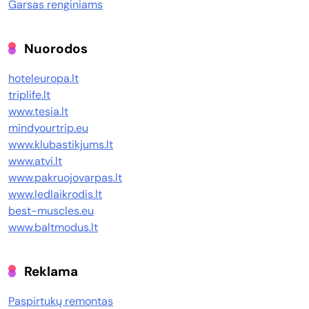
Garsas renginiams
Nuorodos
hoteleuropa.lt
triplife.lt
www.tesia.lt
mindyourtrip.eu
www.klubastikjums.lt
www.atvi.lt
www.pakruojovarpas.lt
www.ledlaikrodis.lt
best-muscles.eu
www.baltmodus.lt
Reklama
Paspirtukų remontas