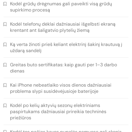
Kodėl grūdų drėgnumas gali paveikti visą grūdų
supirkimo procesą
Kodėl telefonų dėklai dažniausiai išgelbsti ekraną
krentant ant šaligatvio plytelių žiemą
Ką verta žinoti prieš keliant elektrinį šakinį krautuvą į
uždarą sandėlį
Greitas buto sertifikatas: kaip gauti per 1–3 darbo
dienas
Kai iPhone nebeatlaiko visos dienos dažniausiai
problema slypi susidėvėjusioje baterijoje
Kodėl po kelių aktyvių sezonų elektriniams
paspirtukams dažniausiai prireikia techninės
priežiūros
Kodėl tos pačios kavos pupelės namuose gali skonis