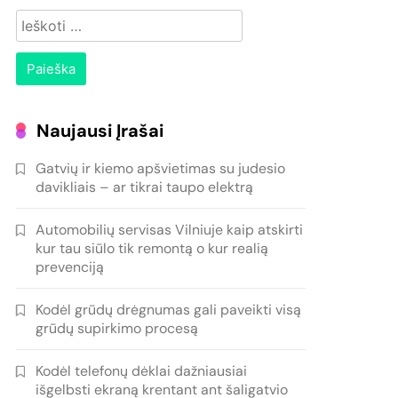
Ieškoti:
Naujausi Įrašai
Gatvių ir kiemo apšvietimas su judesio
davikliais – ar tikrai taupo elektrą
Automobilių servisas Vilniuje kaip atskirti
kur tau siūlo tik remontą o kur realią
prevenciją
Kodėl grūdų drėgnumas gali paveikti visą
grūdų supirkimo procesą
Kodėl telefonų dėklai dažniausiai
išgelbsti ekraną krentant ant šaligatvio