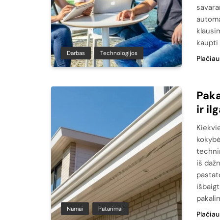
savara
automa
klausi
kaupti 
Darbas
Technologijos
Plačiau
Paka
ir i
Kiekvi
kokybė
technin
iš daž
pastat
išbaig
pakali
Namai
Patarimai
Plačiau