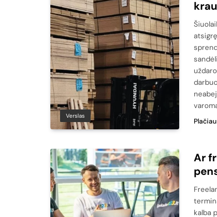
krau
Šiuolai
atsigr
sprend
sandėl
uždaro
darbuo
neabej
varoma
Verslas
Plačiau
Ar f
pens
Freelan
termina
kalba p