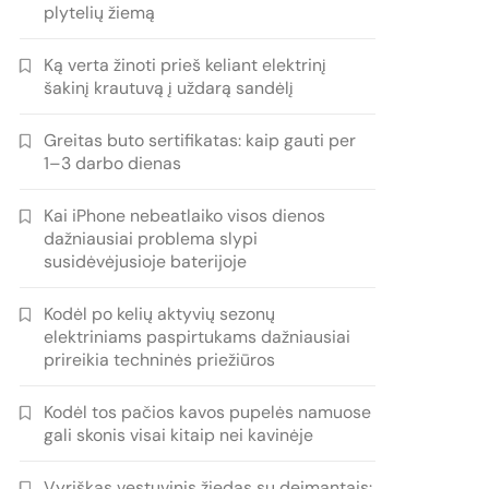
plytelių žiemą
Ką verta žinoti prieš keliant elektrinį
šakinį krautuvą į uždarą sandėlį
Greitas buto sertifikatas: kaip gauti per
1–3 darbo dienas
Kai iPhone nebeatlaiko visos dienos
dažniausiai problema slypi
susidėvėjusioje baterijoje
Kodėl po kelių aktyvių sezonų
elektriniams paspirtukams dažniausiai
prireikia techninės priežiūros
Kodėl tos pačios kavos pupelės namuose
gali skonis visai kitaip nei kavinėje
Vyriškas vestuvinis žiedas su deimantais: