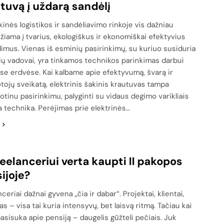
tuvą į uždarą sandėlį
kinės logistikos ir sandėliavimo rinkoje vis dažniau
ęžiama į tvarius, ekologiškus ir ekonomiškai efektyvius
imus. Vienas iš esminių pasirinkimų, su kuriuo susiduria
ių vadovai, yra tinkamos technikos parinkimas darbui
se erdvėse. Kai kalbame apie efektyvumą, švarą ir
tojų sveikatą, elektrinis šakinis krautuvas tampa
otinu pasirinkimu, palyginti su vidaus degimo varikliais
 technika. Perėjimas prie elektrinės…
reelanceriui verta kaupti II pakopos
ijoje?
ceriai dažnai gyvena „čia ir dabar“. Projektai, klientai,
s – visa tai kuria intensyvų, bet laisvą ritmą. Tačiau kai
asisuka apie pensiją – daugelis gūžteli pečiais. Juk