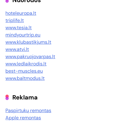
Nuorodos
hoteleuropa.lt
triplife.lt
www.tesia.lt
mindyourtrip.eu
www.klubastikjums.lt
www.atvi.lt
www.pakruojovarpas.lt
www.ledlaikrodis.lt
best-muscles.eu
www.baltmodus.lt
Reklama
Paspirtukų remontas
Apple remontas