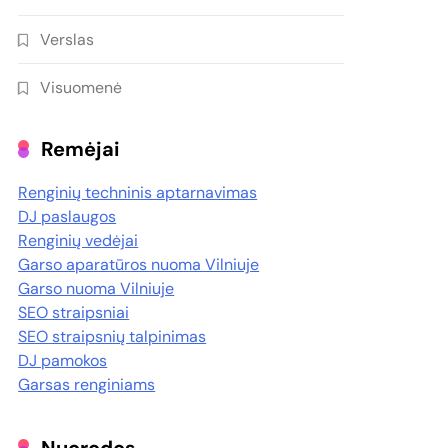
Verslas
Visuomenė
Remėjai
Renginių techninis aptarnavimas
DJ paslaugos
Renginių vedėjai
Garso aparatūros nuoma Vilniuje
Garso nuoma Vilniuje
SEO straipsniai
SEO straipsnių talpinimas
DJ pamokos
Garsas renginiams