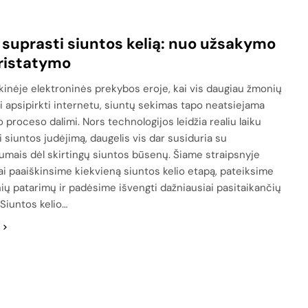
 suprasti siuntos kelią: nuo užsakymo
pristatymo
ikinėje elektroninės prekybos eroje, kai vis daugiau žmonių
i apsipirkti internetu, siuntų sekimas tapo neatsiejama
 proceso dalimi. Nors technologijos leidžia realiu laiku
i siuntos judėjimą, daugelis vis dar susiduria su
umais dėl skirtingų siuntos būsenų. Šiame straipsnyje
ai paaiškinsime kiekvieną siuntos kelio etapą, pateiksime
nių patarimų ir padėsime išvengti dažniausiai pasitaikančių
 Siuntos kelio…