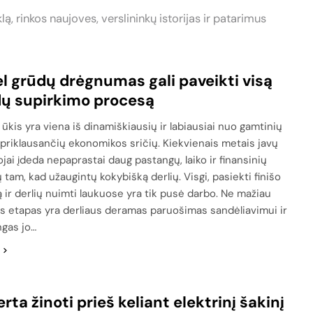
lą, rinkos naujoves, verslininkų istorijas ir patarimus
l grūdų drėgnumas gali paveikti visą
ų supirkimo procesą
ūkis yra viena iš dinamiškiausių ir labiausiai nuo gamtinių
 priklausančių ekonomikos sričių. Kiekvienais metais javų
jai įdeda nepaprastai daug pastangų, laiko ir finansinių
ų tam, kad užaugintų kokybišką derlių. Visgi, pasiekti finišo
ą ir derlių nuimti laukuose yra tik pusė darbo. Ne mažiau
s etapas yra derliaus deramas paruošimas sandėliavimui ir
gas jo…
erta žinoti prieš keliant elektrinį šakinį