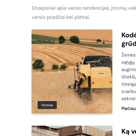
Straipsniai apie verslo tendencijas, įmonių veik
verslo pradžiai bei plėtrai.
Kodė
grūd
Žemės 
sąlygų
auginto
ištekli
tiesiąj
svarbu
sėkmin
Verslas
Plačiau
Ką v