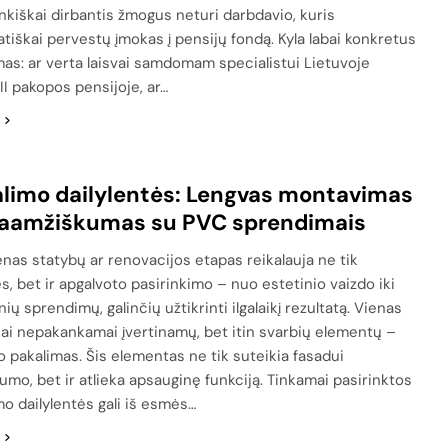
nkiškai dirbantis žmogus neturi darbdavio, kuris
tiškai pervestų įmokas į pensijų fondą. Kyla labai konkretus
mas: ar verta laisvai samdomam specialistui Lietuvoje
II pakopos pensijoje, ar…
limo dailylentės: Lengvas montavimas
lgaamžiškumas su PVC sprendimais
enas statybų ar renovacijos etapas reikalauja ne tik
s, bet ir apgalvoto pasirinkimo – nuo estetinio vaizdo iki
ių sprendimų, galinčių užtikrinti ilgalaikį rezultatą. Vienas
nai nepakankamai įvertinamų, bet itin svarbių elementų –
o pakalimas. Šis elementas ne tik suteikia fasadui
tumo, bet ir atlieka apsauginę funkciją. Tinkamai pasirinktos
mo dailylentės gali iš esmės…