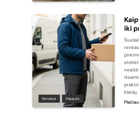
Kaip
iki 
Šiuola
renkas
pirkimo
stebėt
neaišk
išsami
prakti
klaidų.
Bendros
Pasaulis
Plačiau