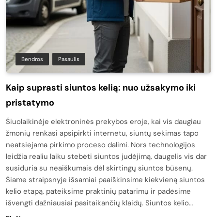
Bendros
Pasaulis
Kaip suprasti siuntos kelią: nuo užsakymo iki
pristatymo
Šiuolaikinėje elektroninės prekybos eroje, kai vis daugiau
žmonių renkasi apsipirkti internetu, siuntų sekimas tapo
neatsiejama pirkimo proceso dalimi. Nors technologijos
leidžia realiu laiku stebėti siuntos judėjimą, daugelis vis dar
susiduria su neaiškumais dėl skirtingų siuntos būsenų.
Šiame straipsnyje išsamiai paaiškinsime kiekvieną siuntos
kelio etapą, pateiksime praktinių patarimų ir padėsime
išvengti dažniausiai pasitaikančių klaidų. Siuntos kelio…