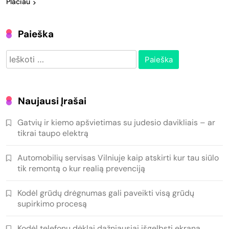
Plačiau
Paieška
Ieškoti:
Naujausi Įrašai
Gatvių ir kiemo apšvietimas su judesio davikliais – ar
tikrai taupo elektrą
Automobilių servisas Vilniuje kaip atskirti kur tau siūlo
tik remontą o kur realią prevenciją
Kodėl grūdų drėgnumas gali paveikti visą grūdų
supirkimo procesą
Kodėl telefonų dėklai dažniausiai išgelbsti ekraną