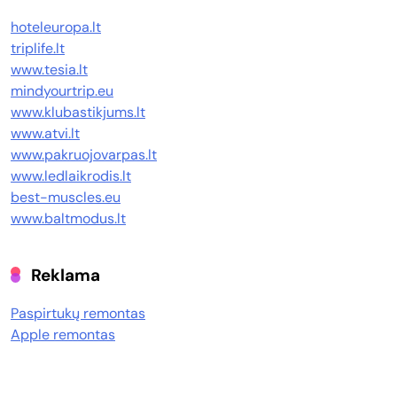
hoteleuropa.lt
triplife.lt
www.tesia.lt
mindyourtrip.eu
www.klubastikjums.lt
www.atvi.lt
www.pakruojovarpas.lt
www.ledlaikrodis.lt
best-muscles.eu
www.baltmodus.lt
Reklama
Paspirtukų remontas
Apple remontas