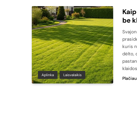
Kaip
be k
Svajonė
prasid
kuris n
dėlto, 
pastan
klaidos
Aplinka
Laisvalaikis
Plačiau