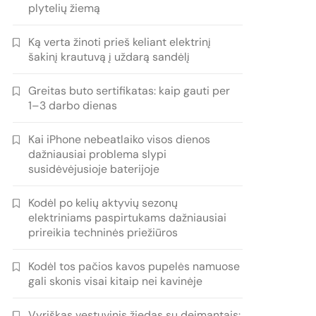
plytelių žiemą
Ką verta žinoti prieš keliant elektrinį
šakinį krautuvą į uždarą sandėlį
Greitas buto sertifikatas: kaip gauti per
1–3 darbo dienas
Kai iPhone nebeatlaiko visos dienos
dažniausiai problema slypi
susidėvėjusioje baterijoje
Kodėl po kelių aktyvių sezonų
elektriniams paspirtukams dažniausiai
prireikia techninės priežiūros
Kodėl tos pačios kavos pupelės namuose
gali skonis visai kitaip nei kavinėje
Vyriškas vestuvinis žiedas su deimantais: