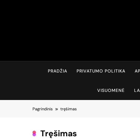
Skip
to
content
PRADŽIA
PRIVATUMO POLITIKA
AP
VISUOMENĖ
LA
Pagrindinis
tręšimas
Tręšimas