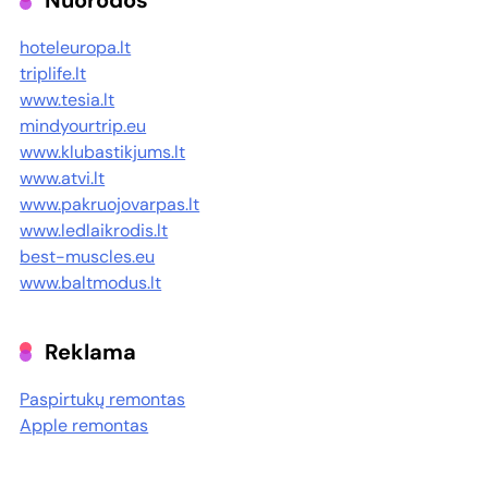
Nuorodos
hoteleuropa.lt
triplife.lt
www.tesia.lt
mindyourtrip.eu
www.klubastikjums.lt
www.atvi.lt
www.pakruojovarpas.lt
www.ledlaikrodis.lt
best-muscles.eu
www.baltmodus.lt
Reklama
Paspirtukų remontas
Apple remontas