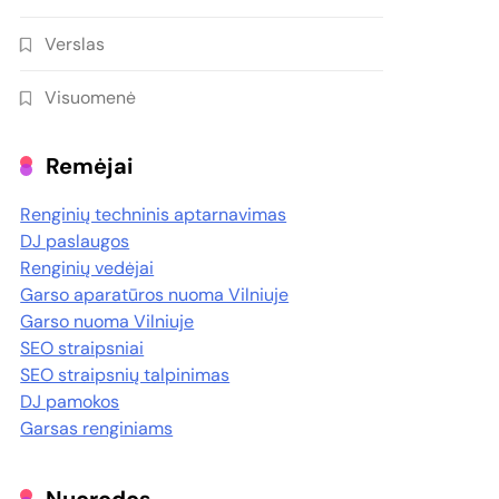
Verslas
Visuomenė
Remėjai
Renginių techninis aptarnavimas
DJ paslaugos
Renginių vedėjai
Garso aparatūros nuoma Vilniuje
Garso nuoma Vilniuje
SEO straipsniai
SEO straipsnių talpinimas
DJ pamokos
Garsas renginiams