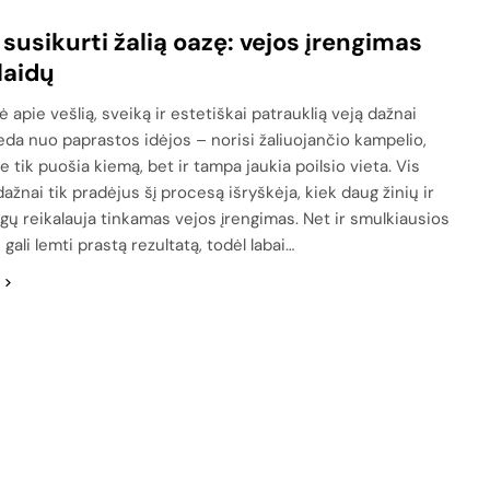
 susikurti žalią oazę: vejos įrengimas
laidų
 apie vešlią, sveiką ir estetiškai patrauklią veją dažnai
eda nuo paprastos idėjos – norisi žaliuojančio kampelio,
e tik puošia kiemą, bet ir tampa jaukia poilsio vieta. Vis
dažnai tik pradėjus šį procesą išryškėja, kiek daug žinių ir
gų reikalauja tinkamas vejos įrengimas. Net ir smulkiausios
 gali lemti prastą rezultatą, todėl labai…