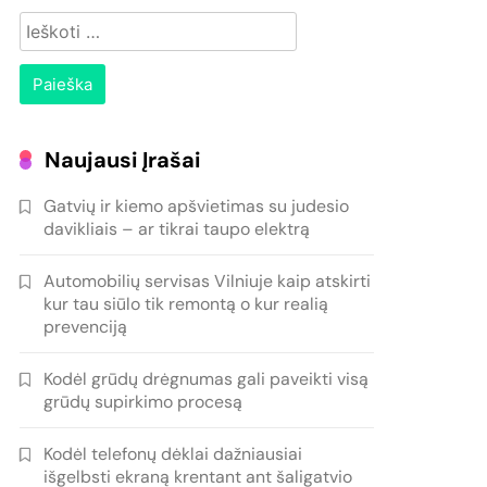
Ieškoti:
Naujausi Įrašai
Gatvių ir kiemo apšvietimas su judesio
davikliais – ar tikrai taupo elektrą
Automobilių servisas Vilniuje kaip atskirti
kur tau siūlo tik remontą o kur realią
prevenciją
Kodėl grūdų drėgnumas gali paveikti visą
grūdų supirkimo procesą
Kodėl telefonų dėklai dažniausiai
išgelbsti ekraną krentant ant šaligatvio