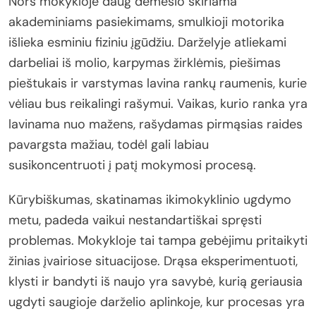
Nors mokykloje daug dėmesio skiriama
akademiniams pasiekimams, smulkioji motorika
išlieka esminiu fiziniu įgūdžiu. Darželyje atliekami
darbeliai iš molio, karpymas žirklėmis, piešimas
pieštukais ir varstymas lavina rankų raumenis, kurie
vėliau bus reikalingi rašymui. Vaikas, kurio ranka yra
lavinama nuo mažens, rašydamas pirmąsias raides
pavargsta mažiau, todėl gali labiau
susikoncentruoti į patį mokymosi procesą.
Kūrybiškumas, skatinamas ikimokyklinio ugdymo
metu, padeda vaikui nestandartiškai spręsti
problemas. Mokykloje tai tampa gebėjimu pritaikyti
žinias įvairiose situacijose. Drąsa eksperimentuoti,
klysti ir bandyti iš naujo yra savybė, kurią geriausia
ugdyti saugioje darželio aplinkoje, kur procesas yra