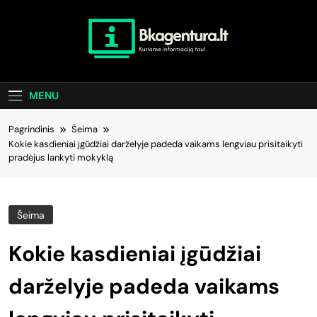
Skip
to
content
Bkagentura.lt
Kuriame Informaciją Tau!
MENU
Pagrindinis
Šeima
Kokie kasdieniai įgūdžiai darželyje padeda vaikams lengviau prisitaikyti
pradėjus lankyti mokyklą
Šeima
Kokie kasdieniai įgūdžiai
darželyje padeda vaikams