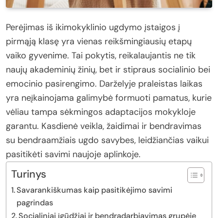
Perėjimas iš ikimokyklinio ugdymo įstaigos į
pirmąją klasę yra vienas reikšmingiausių etapų
vaiko gyvenime. Tai pokytis, reikalaujantis ne tik
naujų akademinių žinių, bet ir stipraus socialinio bei
emocinio pasirengimo. Darželyje praleistas laikas
yra neįkainojama galimybė formuoti pamatus, kurie
vėliau tampa sėkmingos adaptacijos mokykloje
garantu. Kasdienė veikla, žaidimai ir bendravimas
su bendraamžiais ugdo savybes, leidžiančias vaikui
pasitikėti savimi naujoje aplinkoje.
Turinys
Savarankiškumas kaip pasitikėjimo savimi
pagrindas
Socialiniai įgūdžiai ir bendradarbiavimas grupėje