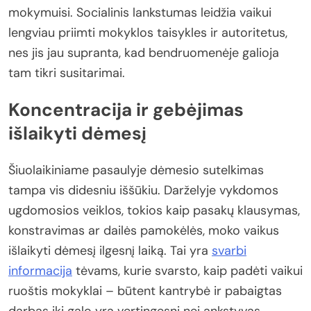
mokymuisi. Socialinis lankstumas leidžia vaikui
lengviau priimti mokyklos taisykles ir autoritetus,
nes jis jau supranta, kad bendruomenėje galioja
tam tikri susitarimai.
Koncentracija ir gebėjimas
išlaikyti dėmesį
Šiuolaikiniame pasaulyje dėmesio sutelkimas
tampa vis didesniu iššūkiu. Darželyje vykdomos
ugdomosios veiklos, tokios kaip pasakų klausymas,
konstravimas ar dailės pamokėlės, moko vaikus
išlaikyti dėmesį ilgesnį laiką. Tai yra
svarbi
informacija
tėvams, kurie svarsto, kaip padėti vaikui
ruoštis mokyklai – būtent kantrybė ir pabaigtas
darbas iki galo yra vertingesni nei ankstyvas