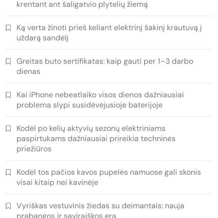
krentant ant šaligatvio plytelių žiemą
Ką verta žinoti prieš keliant elektrinį šakinį krautuvą į
uždarą sandėlį
Greitas buto sertifikatas: kaip gauti per 1–3 darbo
dienas
Kai iPhone nebeatlaiko visos dienos dažniausiai
problema slypi susidėvėjusioje baterijoje
Kodėl po kelių aktyvių sezonų elektriniams
paspirtukams dažniausiai prireikia techninės
priežiūros
Kodėl tos pačios kavos pupelės namuose gali skonis
visai kitaip nei kavinėje
Vyriškas vestuvinis žiedas su deimantais: nauja
prabangos ir saviraiškos era