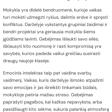
Mokykla yra didelė bendruomenė, kurioje vaikas
turi mokėti užmegzti ryšius, dalintis erdve ir spręsti
konfliktus. Darželyje vykstantys grupiniai žaidimai ir
bendri projektai yra geriausia mokykla šiems
įgūdžiams lavinti. Gebėjimas išlaukti savo eilės,
išklausyti kito nuomonę ir rasti kompromisą yra
savybės, kurios padeda vaikui greičiau susirasti
draugų naujoje klasėje.
Emocinis intelektas taip pat vaidina svarbų
vaidmenį. Vaikas, kuris darželyje išmoko atpažinti
savo emocijas ir jas išreikšti tinkamais būdais,
mokykloje patiria mažiau streso. Gebėjimas
paprašyti pagalbos, kai kažkas nepavyksta, arba
pasidžiaugti kito sėkme, sukuria palankią atmosferą