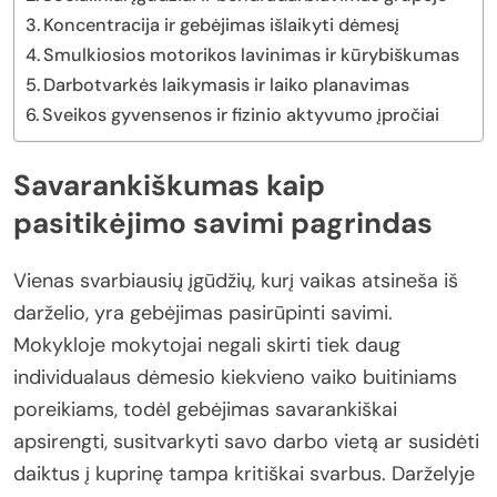
Koncentracija ir gebėjimas išlaikyti dėmesį
Smulkiosios motorikos lavinimas ir kūrybiškumas
Darbotvarkės laikymasis ir laiko planavimas
Sveikos gyvensenos ir fizinio aktyvumo įpročiai
Savarankiškumas kaip
pasitikėjimo savimi pagrindas
Vienas svarbiausių įgūdžių, kurį vaikas atsineša iš
darželio, yra gebėjimas pasirūpinti savimi.
Mokykloje mokytojai negali skirti tiek daug
individualaus dėmesio kiekvieno vaiko buitiniams
poreikiams, todėl gebėjimas savarankiškai
apsirengti, susitvarkyti savo darbo vietą ar susidėti
daiktus į kuprinę tampa kritiškai svarbus. Darželyje