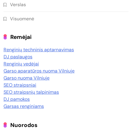
Verslas
Visuomenė
Remėjai
Renginių techninis aptarnavimas
DJ paslaugos
Renginių vedėjai
Garso aparatūros nuoma Vilniuje
Garso nuoma Vilniuje
SEO straipsniai
SEO straipsnių talpinimas
DJ pamokos
Garsas renginiams
Nuorodos