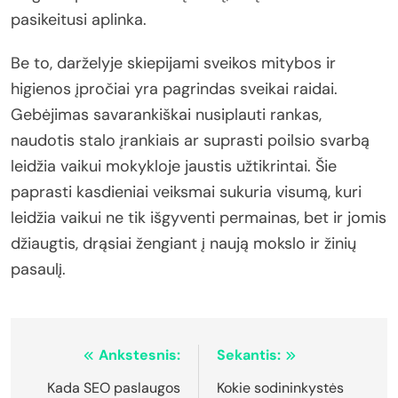
pasikeitusi aplinka.
Be to, darželyje skiepijami sveikos mitybos ir
higienos įpročiai yra pagrindas sveikai raidai.
Gebėjimas savarankiškai nusiplauti rankas,
naudotis stalo įrankiais ar suprasti poilsio svarbą
leidžia vaikui mokykloje jaustis užtikrintai. Šie
paprasti kasdieniai veiksmai sukuria visumą, kuri
leidžia vaikui ne tik išgyventi permainas, bet ir jomis
džiaugtis, drąsiai žengiant į naują mokslo ir žinių
pasaulį.
Navigacija
Ankstesnis:
Sekantis:
tarp
Kada SEO paslaugos
Kokie sodininkystės