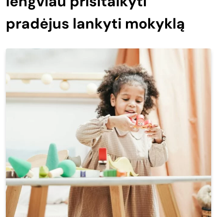
lengviau prisitaikyti
pradėjus lankyti mokyklą