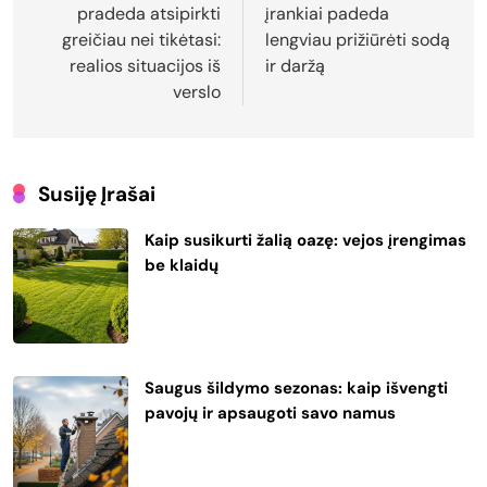
pradeda atsipirkti
įrankiai padeda
įrašų
greičiau nei tikėtasi:
lengviau prižiūrėti sodą
realios situacijos iš
ir daržą
verslo
Susiję Įrašai
Kaip susikurti žalią oazę: vejos įrengimas
be klaidų
Saugus šildymo sezonas: kaip išvengti
pavojų ir apsaugoti savo namus