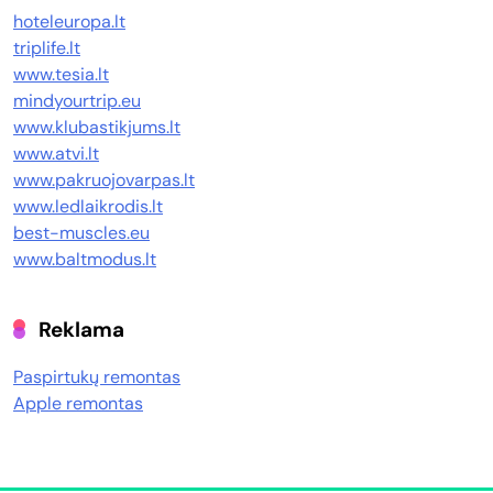
hoteleuropa.lt
triplife.lt
www.tesia.lt
mindyourtrip.eu
www.klubastikjums.lt
www.atvi.lt
www.pakruojovarpas.lt
www.ledlaikrodis.lt
best-muscles.eu
www.baltmodus.lt
Reklama
Paspirtukų remontas
Apple remontas