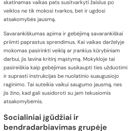
skatinamas vaikas pats susitvarkyti žaislus po
veiklos ne tik mokosi tvarkos, bet ir ugdosi
atsakomybės jausmą.
Savarankiškumas apima ir gebėjimą savarankiškai
priimti paprastus sprendimus. Kai vaikas darželyje
mokomas pasirinkti veiklą ar įrankius kūrybiniam
darbui, jis lavina kritinį mąstymą. Mokykloje tai
pasireiškia kaip gebėjimas susikaupti ties užduotimi
ir suprasti instrukcijas be nuolatinio suaugusiojo
raginimo. Tai suteikia vaikui saugumo jausmą, nes
jis žino, kad gali susidoroti su jam tekusiomis
atsakomybėmis.
Socialiniai įgūdžiai ir
bendradarbiavimas grupėje