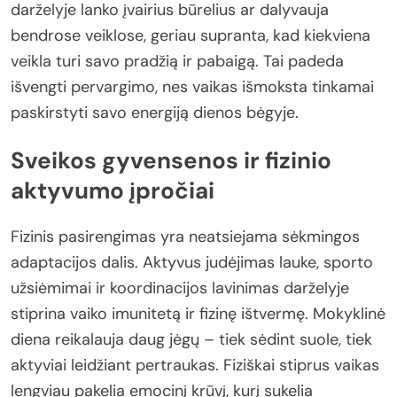
darželyje lanko įvairius būrelius ar dalyvauja
bendrose veiklose, geriau supranta, kad kiekviena
veikla turi savo pradžią ir pabaigą. Tai padeda
išvengti pervargimo, nes vaikas išmoksta tinkamai
paskirstyti savo energiją dienos bėgyje.
Sveikos gyvensenos ir fizinio
aktyvumo įpročiai
Fizinis pasirengimas yra neatsiejama sėkmingos
adaptacijos dalis. Aktyvus judėjimas lauke, sporto
užsiėmimai ir koordinacijos lavinimas darželyje
stiprina vaiko imunitetą ir fizinę ištvermę. Mokyklinė
diena reikalauja daug jėgų – tiek sėdint suole, tiek
aktyviai leidžiant pertraukas. Fiziškai stiprus vaikas
lengviau pakelia emocinį krūvį, kurį sukelia