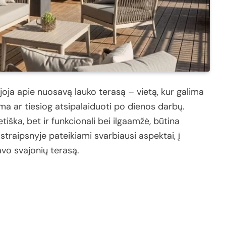
joja
apie
nuosavą
lauko
terasą –
vietą,
kur
galima
ima
ar
tiesiog
atsipalaiduoti
po
dienos
darbų.
etiška,
bet
ir
funkcionali
bei
ilgaamžė,
būtina
e
straipsnyje
pateikiami
svarbiausi
aspektai,
į
avo
svajonių
terasą.