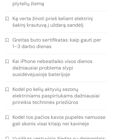
plytelių žiemą
Ką verta žinoti prieš keliant elektrinį
šakinį krautuvą į uždarą sandėlį
Greitas buto sertifikatas: kaip gauti per
1–3 darbo dienas
Kai iPhone nebeatlaiko visos dienos
dažniausiai problema slypi
susidėvėjusioje baterijoje
Kodėl po kelių aktyvių sezonų
elektriniams paspirtukams dažniausiai
prireikia techninės priežiūros
Kodėl tos pačios kavos pupelės namuose
gali skonis visai kitaip nei kavinėje
Vyriškas vestuvinis žiedas su deimantais: