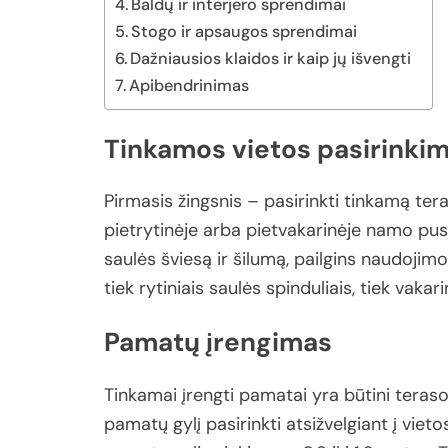
Baldų ir interjero sprendimai
Stogo ir apsaugos sprendimai
Dažniausios klaidos ir kaip jų išvengti
Apibendrinimas
Tinkamos
vietos
pasirinki
Pirmasis
žingsnis –
pasirinkti
tinkamą
ter
pietrytinėje
arba
pietvakarinėje
namo
pus
saulės
šviesą
ir
šilumą,
pailgins
naudojimo
tiek
rytiniais
saulės
spinduliais,
tiek
vakari
Pamatų
įrengimas
Tinkamai
įrengti
pamatai
yra
būtini
teras
pamatų
gylį
pasirinkti
atsižvelgiant
į
vieto