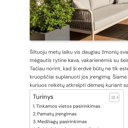
Šiltuoju
metų
laiku
vis
daugiau
žmonių
sva
mėgautis
rytine
kava,
vakarienėmis
su
še
Tačiau
norint,
kad
ši
erdvė
būtų
ne
tik
est
kruopščiai
suplanuoti
jos
įrengimą.
Šiam
kuriuos
reikėtų
atkreipti
dėmesį
kuriant
s
Turinys
Tinkamos vietos pasirinkimas
Pamatų įrengimas
Medžiagų pasirinkimas