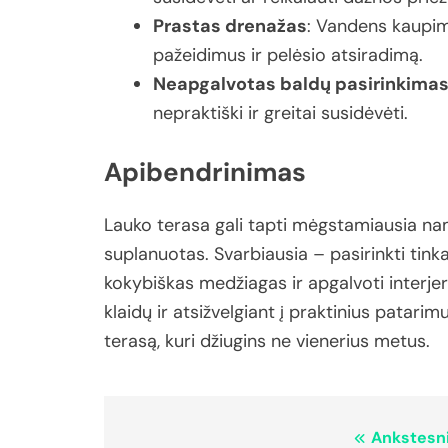
Prastas
drenažas
:
Vandens
kaupi
pažeidimus
ir
pelėsio
atsiradimą.
Neapgalvotas
baldų
pasirinkima
nepraktiški
ir
greitai
susidėvėti.
Apibendrinimas
Lauko
terasa
gali
tapti
mėgstamiausia
na
suplanuotas.
Svarbiausia –
pasirinkti
tin
kokybiškas
medžiagas
ir
apgalvoti
interje
klaidų
ir
atsižvelgiant
į
praktinius
patarim
terasą,
kuri
džiugins
ne
vienerius
metus.
Navigacija
Ankstesni