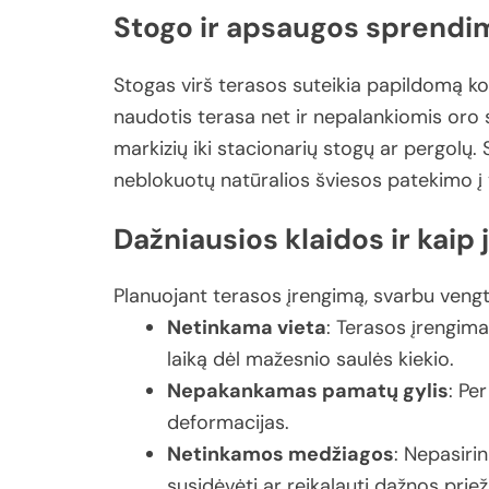
Stogo
ir
apsaugos
sprendi
Stogas
virš
terasos
suteikia
papildomą
k
naudotis
terasa
net
ir
nepalankiomis
oro
markizių
iki
stacionarių
stogų
ar
pergolų.
neblokuotų
natūralios
šviesos
patekimo
į
Dažniausios
klaidos
ir
kaip
Planuojant
terasos
įrengimą,
svarbu
veng
Netinkama
vieta
:
Terasos
įrengim
laiką
dėl
mažesnio
saulės
kiekio.
Nepakankamas
pamatų
gylis
:
Pe
deformacijas.
Netinkamos
medžiagos
:
Nepasiri
susidėvėti
ar
reikalauti
dažnos
priež