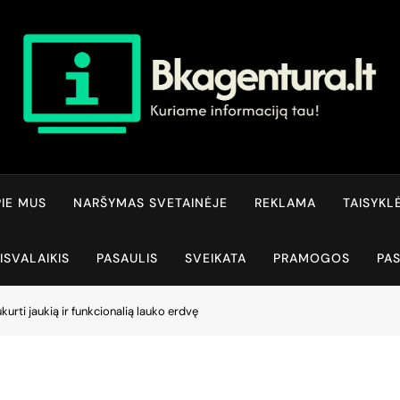
Bkagentura.lt
Kuriame Informaciją Tau!
IE MUS
NARŠYMAS SVETAINĖJE
REKLAMA
TAISYKL
ISVALAIKIS
PASAULIS
SVEIKATA
PRAMOGOS
PA
urti jaukią ir funkcionalią lauko erdvę