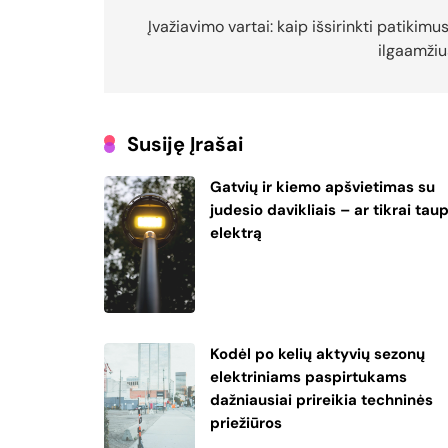
tarp
Įvažiavimo vartai: kaip išsirinkti patikimus
ilgaamžiu
įrašų
Susiję Įrašai
Gatvių ir kiemo apšvietimas su
judesio davikliais – ar tikrai tau
elektrą
Kodėl po kelių aktyvių sezonų
elektriniams paspirtukams
dažniausiai prireikia techninės
priežiūros