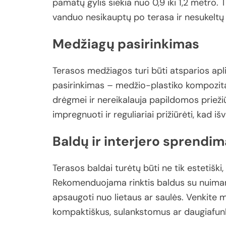
pamatų
gylis
siekia
nuo
0,9
iki
1,2
metro.
T
vanduo
nesikauptų
po
terasa
ir
nesukelt
Medžiagų
pasirinkimas
Terasos
medžiagos
turi
būti
atsparios
apl
pasirinkimas –
medžio-
plastiko
kompozit
drėgmei
ir
nereikalauja
papildomos
priež
impregnuoti
ir
reguliariai
prižiūrėti,
kad
iš
Baldų
ir
interjero
sprendim
Terasos
baldai
turėtų
būti
ne
tik
estetiški,
Rekomenduojama
rinktis
baldus
su
nuima
apsaugoti
nuo
lietaus
ar
saulės.
Venkite
m
kompaktiškus,
sulankstomus
ar
daugiafun