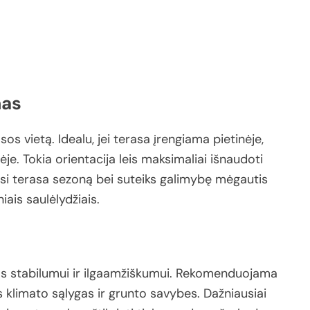
mas
asos
vietą.
Idealu,
jei
terasa
įrengiama
pietinėje,
ėje.
Tokia
orientacija
leis
maksimaliai
išnaudoti
si
terasa
sezoną
bei
suteiks
galimybę
mėgautis
niais
saulėlydžiais.
os
stabilumui
ir
ilgaamžiškumui.
Rekomenduojama
s
klimato
sąlygas
ir
grunto
savybes.
Dažniausiai