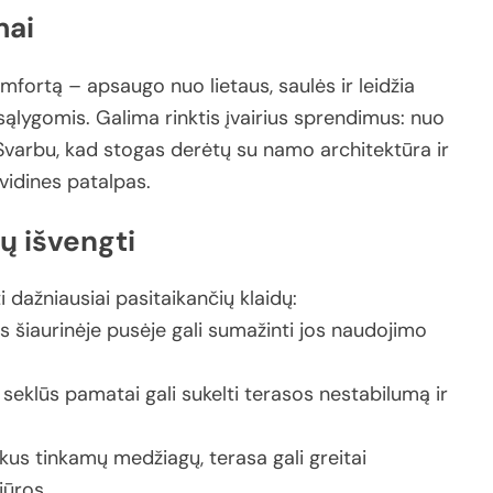
mai
omfortą –
apsaugo
nuo
lietaus,
saulės
ir
leidžia
sąlygomis.
Galima
rinktis
įvairius
sprendimus:
nuo
Svarbu,
kad
stogas
derėtų
su
namo
architektūra
ir
vidines
patalpas.
jų
išvengti
ti
dažniausiai
pasitaikančių
klaidų:
as
šiaurinėje
pusėje
gali
sumažinti
jos
naudojimo
r
seklūs
pamatai
gali
sukelti
terasos
nestabilumą
ir
nkus
tinkamų
medžiagų,
terasa
gali
greitai
iūros.