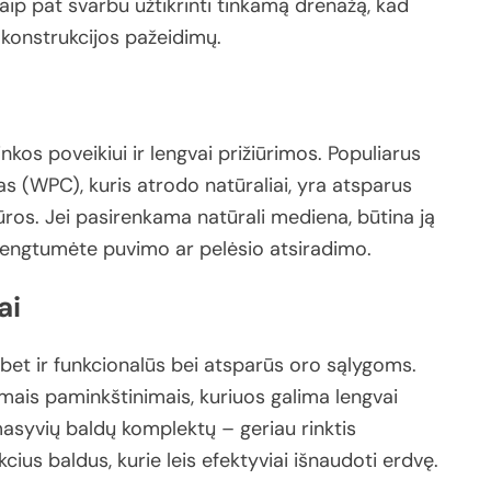
aip
pat
svarbu
užtikrinti
tinkamą
drenažą,
kad
ų
konstrukcijos
pažeidimų.
inkos
poveikiui
ir
lengvai
prižiūrimos.
Populiarus
as (
WPC),
kuris
atrodo
natūraliai,
yra
atsparus
iūros.
Jei
pasirenkama
natūrali
mediena,
būtina
ją
vengtumėte
puvimo
ar
pelėsio
atsiradimo.
ai
bet
ir
funkcionalūs
bei
atsparūs
oro
sąlygoms.
mais
paminkštinimais,
kuriuos
galima
lengvai
asyvių
baldų
komplektų –
geriau
rinktis
kcius
baldus,
kurie
leis
efektyviai
išnaudoti
erdvę.