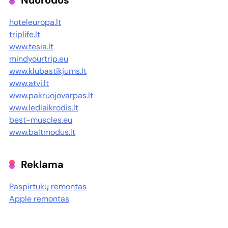
Nuorodos
hoteleuropa.lt
triplife.lt
www.tesia.lt
mindyourtrip.eu
www.klubastikjums.lt
www.atvi.lt
www.pakruojovarpas.lt
www.ledlaikrodis.lt
best-muscles.eu
www.baltmodus.lt
Reklama
Paspirtukų remontas
Apple remontas