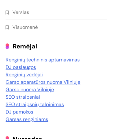
Verslas
Visuomenė
Remėjai
Renginių techninis aptarnavimas
DJ paslaugos
Renginių vedėjai
Garso aparatūros nuoma Vilniuje
Garso nuoma Vilniuje
SEO straipsniai
SEO straipsnių talpinimas
DJ pamokos
Garsas renginiams