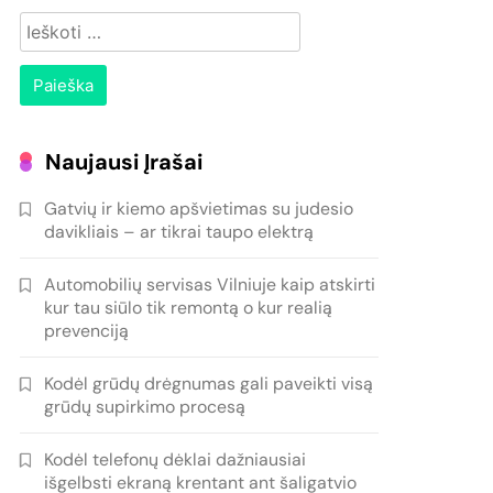
Ieškoti:
Naujausi Įrašai
Gatvių ir kiemo apšvietimas su judesio
davikliais – ar tikrai taupo elektrą
Automobilių servisas Vilniuje kaip atskirti
kur tau siūlo tik remontą o kur realią
prevenciją
Kodėl grūdų drėgnumas gali paveikti visą
grūdų supirkimo procesą
Kodėl telefonų dėklai dažniausiai
išgelbsti ekraną krentant ant šaligatvio