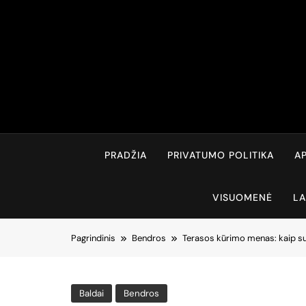
Skip
to
content
PRADŽIA
PRIVATUMO POLITIKA
AP
VISUOMENĖ
LA
Pagrindinis
Bendros
Terasos kūrimo menas: kaip suk
Baldai
Bendros