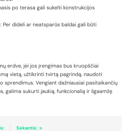
masis
po
terasa
gali
sukelti
konstrukcijos
s
:
Per
dideli
ar
neatsparūs
baldai
gali
būti
mų
erdve,
jei
jos
įrengimas
bus
kruopščiai
kamą
vietą,
užtikrinti
tvirtą
pagrindą,
naudoti
ro
sprendimus.
Vengiant
dažniausiai
pasitaikančių
us,
galima
sukurti
jaukią,
funkcionalią
ir
ilgaamžę
s:
Sekantis: