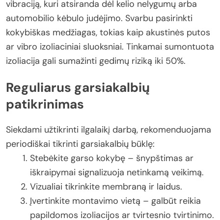
vibraciją, kuri atsiranda dėl kelio nelygumų arba
automobilio kėbulo judėjimo. Svarbu pasirinkti
kokybiškas medžiagas, tokias kaip akustinės putos
ar vibro izoliaciniai sluoksniai. Tinkamai sumontuota
izoliacija gali sumažinti gedimų riziką iki 50%.
Reguliarus garsiakalbių
patikrinimas
Siekdami užtikrinti ilgalaikį darbą, rekomenduojama
periodiškai tikrinti garsiakalbių būklę:
Stebėkite garso kokybę – šnypštimas ar
iškraipymai signalizuoja netinkamą veikimą.
Vizualiai tikrinkite membraną ir laidus.
Įvertinkite montavimo vietą – galbūt reikia
papildomos izoliacijos ar tvirtesnio tvirtinimo.