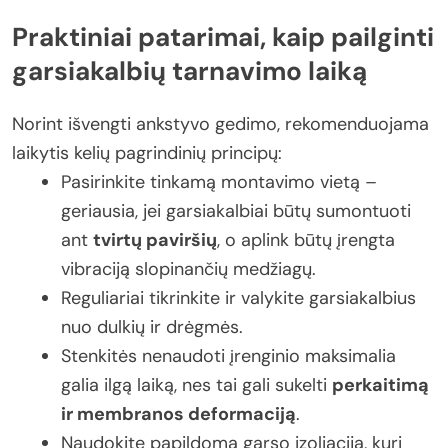
Praktiniai patarimai, kaip pailginti
garsiakalbių tarnavimo laiką
Norint išvengti ankstyvo gedimo, rekomenduojama
laikytis kelių pagrindinių principų:
Pasirinkite tinkamą montavimo vietą –
geriausia, jei garsiakalbiai būtų sumontuoti
ant
tvirtų paviršių
, o aplink būtų įrengta
vibraciją slopinančių medžiagų.
Reguliariai tikrinkite ir valykite garsiakalbius
nuo dulkių ir drėgmės.
Stenkitės nenaudoti įrenginio maksimalia
galia ilgą laiką, nes tai gali sukelti
perkaitimą
ir membranos deformaciją
.
Naudokite papildomą garso izoliaciją, kuri