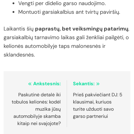
Vengti per didelio garso naudojimo.
Montuoti garsiakalbius ant tvirtų paviršių.
Laikantis šių
paprastų, bet veiksmingų patarimų
,
garsiakalbių tarnavimo laikas gali ženkliai pailgėti, o
kelionės automobilyje taps malonesnės ir
sklandesnės.
Navigacija
Ankstesnis:
Sekantis:
tarp
Paskutinė detalė iki
Prieš pakviečiant DJ: 5
tobulos kelionės: kodėl
klausimai, kuriuos
įrašų
muzika jūsų
turite užduoti savo
automobilyje skamba
garso partneriui
kitaip nei svajojote?