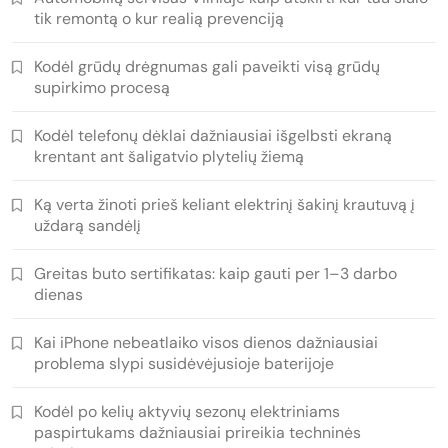
tik remontą o kur realią prevenciją
Kodėl grūdų drėgnumas gali paveikti visą grūdų
supirkimo procesą
Kodėl telefonų dėklai dažniausiai išgelbsti ekraną
krentant ant šaligatvio plytelių žiemą
Ką verta žinoti prieš keliant elektrinį šakinį krautuvą į
uždarą sandėlį
Greitas buto sertifikatas: kaip gauti per 1–3 darbo
dienas
Kai iPhone nebeatlaiko visos dienos dažniausiai
problema slypi susidėvėjusioje baterijoje
Kodėl po kelių aktyvių sezonų elektriniams
paspirtukams dažniausiai prireikia techninės