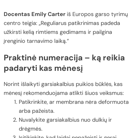
Docentas Emily Carter
iš Europos garso tyrimų
centro teigia: „Reguliarus patikrinimas padeda
užkirsti kelią rimtiems gedimams ir pailgina
įrenginio tarnavimo laiką.“
Praktinė numeracija – ką reikia
padaryti kas mėnesį
Norint išlaikyti garsiakalbius puikios būklės, kas
mėnesį rekomenduojama atlikti šiuos veiksmus:
Patikrinkite, ar membrana nėra deformuota
arba pažeista.
Nuvalykite garsiakalbius nuo dulkių ir
drėgmės.
Įsitikinkite, kad laidai nepažeisti ir gerai