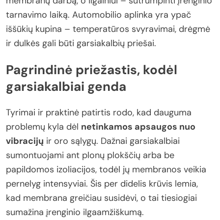
membranų darbą, o ilgainiui – sutrumpinti įrenginio
tarnavimo laiką. Automobilio aplinka yra ypač
iššūkių kupina – temperatūros svyravimai, drėgmė
ir dulkės gali būti garsiakalbių priešai.
Pagrindinė priežastis, kodėl
garsiakalbiai genda
Tyrimai ir praktinė patirtis rodo, kad dauguma
problemų kyla dėl
netinkamos apsaugos nuo
vibracijų
ir oro sąlygų. Dažnai garsiakalbiai
sumontuojami ant plonų plokščių arba be
papildomos izoliacijos, todėl jų membranos veikia
pernelyg intensyviai. Šis per didelis krūvis lemia,
kad membrana greičiau susidėvi, o tai tiesiogiai
sumažina įrenginio ilgaamžiškumą.