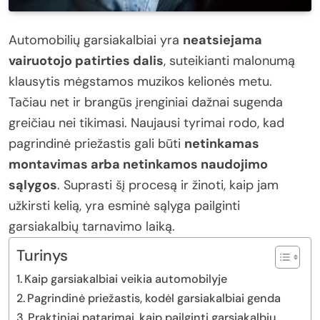
Automobilių garsiakalbiai yra
neatsiejama
vairuotojo patirties dalis
, suteikianti malonumą
klausytis mėgstamos muzikos kelionės metu.
Tačiau net ir brangūs įrenginiai dažnai sugenda
greičiau nei tikimasi. Naujausi tyrimai rodo, kad
pagrindinė priežastis gali būti
netinkamas
montavimas arba netinkamos naudojimo
sąlygos
. Suprasti šį procesą ir žinoti, kaip jam
užkirsti kelią, yra esminė sąlyga pailginti
garsiakalbių tarnavimo laiką.
Turinys
Kaip garsiakalbiai veikia automobilyje
Pagrindinė priežastis, kodėl garsiakalbiai genda
Praktiniai patarimai, kaip pailginti garsiakalbių