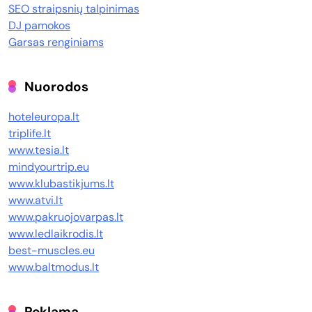
SEO straipsnių talpinimas
DJ pamokos
Garsas renginiams
Nuorodos
hoteleuropa.lt
triplife.lt
www.tesia.lt
mindyourtrip.eu
www.klubastikjums.lt
www.atvi.lt
www.pakruojovarpas.lt
www.ledlaikrodis.lt
best-muscles.eu
www.baltmodus.lt
Reklama