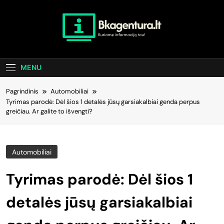
Skip
to
content
Bkagentura.lt
Kuriame Informaciją Tau!
MENU
Pagrindinis
Automobiliai
Tyrimas parodė: Dėl šios 1 detalės jūsų garsiakalbiai genda perpus
greičiau. Ar galite to išvengti?
Automobiliai
Tyrimas parodė: Dėl šios 1
detalės jūsų garsiakalbiai