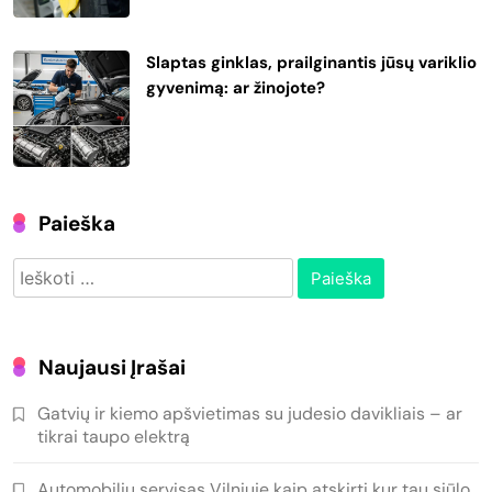
Slaptas ginklas, prailginantis jūsų variklio
gyvenimą: ar žinojote?
Paieška
Ieškoti:
Naujausi Įrašai
Gatvių ir kiemo apšvietimas su judesio davikliais – ar
tikrai taupo elektrą
Automobilių servisas Vilniuje kaip atskirti kur tau siūlo