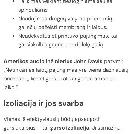
Palikimas veikiant tiesioginiams saulės
spinduliams.
Naudojimas drėgnų valymo priemonių,
galinčių pažeisti membraną ir laidus.
Neadekvatus stiprintuvo pajungimas, kai
garsiakalbis gauna per didelę galią.
Amerikos audio inžinierius John Davis
pažymi:
„Netinkamas laidų pajungimas yra viena dažniausių
priežasčių, kodėl garsiakalbiai genda anksčiau
laiko.“
Izoliacija ir jos svarba
Vienas iš efektyviausių būdų apsaugoti
garsiakalbius – tai
garso izoliacija
. Ji sumažina