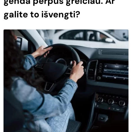
genda perpus greičiau. Ar
galite to išvengti?