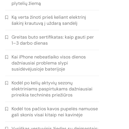
plytelių žiemą
Ką verta žinoti prieš keliant elektrinį
šakinį krautuvą į uždarą sandėlį
Greitas buto sertifikatas: kaip gauti per
1–3 darbo dienas
Kai iPhone nebeatlaiko visos dienos
dažniausiai problema slypi
susidėvėjusioje baterijoje
Kodėl po kelių aktyvių sezonų
elektriniams paspirtukams dažniausiai
prireikia techninės priežiūros
Kodėl tos pačios kavos pupelės namuose
gali skonis visai kitaip nei kavinėje
Vyriškas vestuvinis žiedas su deimantais: