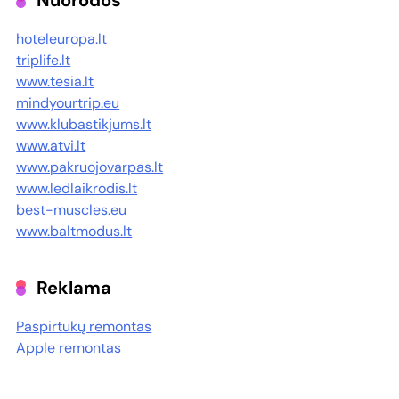
Nuorodos
hoteleuropa.lt
triplife.lt
www.tesia.lt
mindyourtrip.eu
www.klubastikjums.lt
www.atvi.lt
www.pakruojovarpas.lt
www.ledlaikrodis.lt
best-muscles.eu
www.baltmodus.lt
Reklama
Paspirtukų remontas
Apple remontas