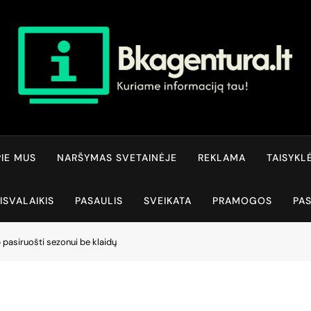
Bkagentura.lt
Kuriame Informaciją Tau!
IE MUS
NARŠYMAS SVETAINĖJE
REKLAMA
TAISYKL
ISVALAIKIS
PASAULIS
SVEIKATA
PRAMOGOS
PA
pasiruošti sezonui be klaidų