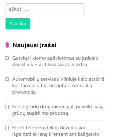
Ieškoti:
Naujausi Įrašai
Gatvių ir kiemo apšvietimas su judesio
davikliais – ar tikrai taupo elektrą
Automobilių servisas Vilniuje kaip atskirti
kur tau siūlo tik remontą o kur realią
prevenciją
Kodėl grūdų drėgnumas gali paveikti visą
grūdų supirkimo procesą
Kodėl telefonų dėklai dažniausiai
išgelbsti ekraną krentant ant šaligatvio