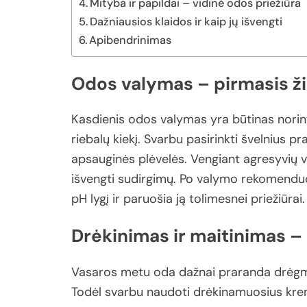
Mityba ir papildai – vidinė odos priežiūra
Dažniausios klaidos ir kaip jų išvengti
Apibendrinimas
Odos
valymas –
pirmasis
ž
Kasdienis
odos
valymas
yra
būtinas
nori
riebalų
kiekį.
Svarbu
pasirinkti
švelnius
pra
apsauginės
plėvelės.
Vengiant
agresyvių
v
išvengti
sudirgimų.
Po
valymo
rekomendu
pH
lygį
ir
paruošia
ją
tolimesnei
priežiūrai.
Drėkinimas
ir
maitinimas –
Vasaros
metu
oda
dažnai
praranda
drėg
Todėl
svarbu
naudoti
drėkinamuosius
kre