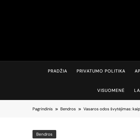
Skip
to
content
PRADŽIA
PRIVATUMO POLITIKA
AP
VISUOMENĖ
LA
Pagrindinis
Bendros
Vasaros odos švytėjimas: kaip 
Bendros