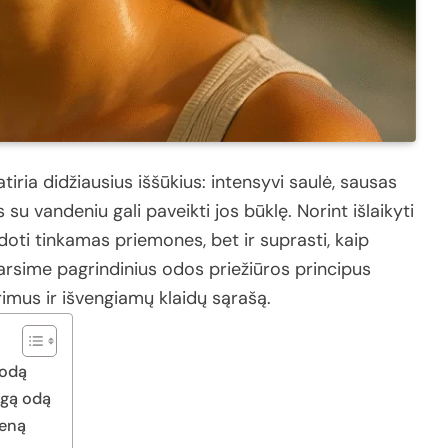
atiria
didžiausius
iššūkius:
intensyvi
saulė,
sausas
as
su
vandeniu
gali
paveikti
jos
būklę.
Norint
išlaikyti
doti
tinkamas
priemones,
bet
ir
suprasti,
kaip
arsime
pagrindinius
odos
priežiūros
principus
rimus
ir
išvengiamų
klaidų
sąrašą.
 odą
ngą odą
ieną