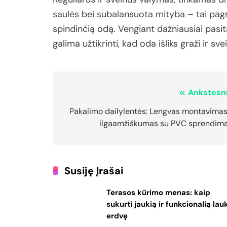
saulės
bei
subalansuota
mityba –
tai
pagr
spindinčią
odą.
Vengiant
dažniausiai
pasi
galima
užtikrinti,
kad
oda
išliks
graži
ir
sve
Navigacija
Ankstesni
tarp
Pakalimo dailylentės: Lengvas montavimas 
ilgaamžiškumas su PVC sprendima
įrašų
Susiję Įrašai
Terasos kūrimo menas: kaip
sukurti jaukią ir funkcionalią lau
erdvę