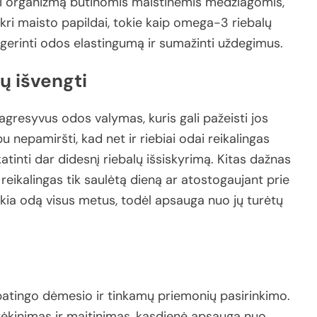
i
organizmą
būtinomis
maistinėmis
medžiagomis,
ikri
maisto
papildai,
tokie
kaip
omega-
3
riebalų
gerinti
odos
elastingumą
ir
sumažinti
uždegimus.
jų
išvengti
agresyvus
odos
valymas,
kuris
gali
pažeisti
jos
bu
nepamiršti,
kad
net
ir
riebiai
odai
reikalingas
atinti
dar
didesnį
riebalų
išsiskyrimą.
Kitas
dažnas
s
reikalingas
tik
saulėtą
dieną
ar
atostogaujant
prie
ikia
odą
visus
metus,
todėl
apsauga
nuo
jų
turėtų
patingo
dėmesio
ir
tinkamų
priemonių
pasirinkimo.
rėkinimas
ir
maitinimas,
kasdienė
apsauga
nuo