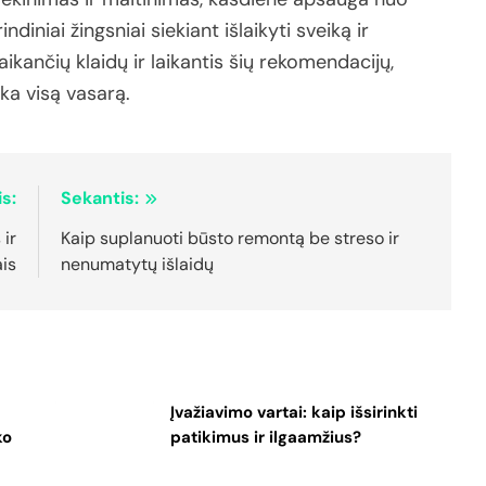
indiniai
žingsniai
siekiant
išlaikyti
sveiką
ir
taikančių
klaidų
ir
laikantis
šių
rekomendacijų,
ika
visą
vasarą.
s:
Sekantis:
ir
Kaip suplanuoti būsto remontą be streso ir
is
nenumatytų išlaidų
Įvažiavimo vartai: kaip išsirinkti
ko
patikimus ir ilgaamžius?