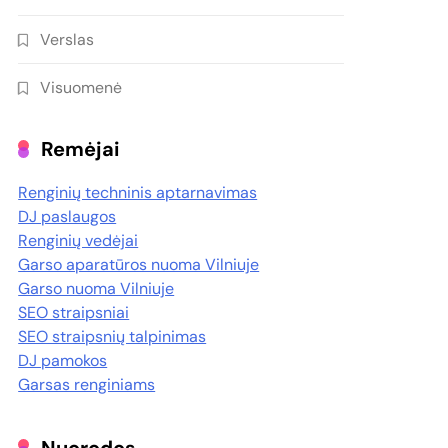
Verslas
Visuomenė
Remėjai
Renginių techninis aptarnavimas
DJ paslaugos
Renginių vedėjai
Garso aparatūros nuoma Vilniuje
Garso nuoma Vilniuje
SEO straipsniai
SEO straipsnių talpinimas
DJ pamokos
Garsas renginiams