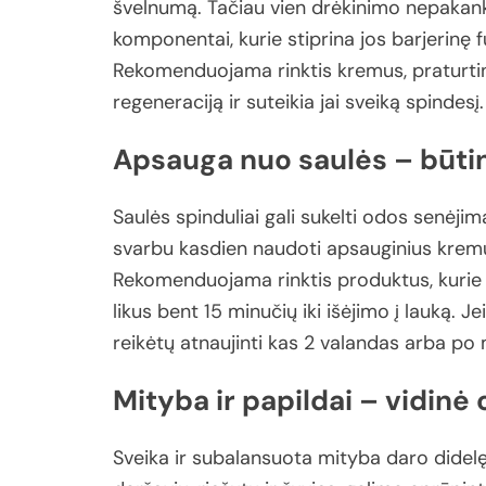
švelnumą.
Tačiau
vien
drėkinimo
nepakan
komponentai,
kurie
stiprina
jos
barjerinę
f
Rekomenduojama
rinktis
kremus,
praturt
regeneraciją
ir
suteikia
jai
sveiką
spindesį.
Apsauga
nuo
saulės –
būti
Saulės
spinduliai
gali
sukelti
odos
senėjim
svarbu
kasdien
naudoti
apsauginius
krem
Rekomenduojama
rinktis
produktus,
kuri
likus
bent
15
minučių
iki
išėjimo
į
lauką.
Je
reikėtų
atnaujinti
kas
2
valandas
arba
po
Mityba
ir
papildai –
vidinė
Sveika
ir
subalansuota
mityba
daro
didel