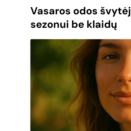
Vasaros odos švytėj
sezonui be klaidų