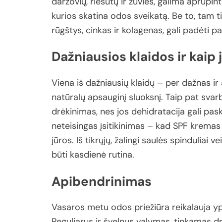
daržovių,
riešutų
ir
žuvies,
galima
aprūpint
kurios
skatina
odos
sveikatą.
Be
to,
tam
t
rūgštys,
cinkas
ir
kolagenas,
gali
padėti
pa
Dažniausios
klaidos
ir
kaip
Viena
iš
dažniausių
klaidų –
per
dažnas
ir
natūralų
apsauginį
sluoksnį.
Taip
pat
svar
drėkinimas,
nes
jos
dehidratacija
gali
pask
neteisingas
įsitikinimas –
kad
SPF
krema
jūros.
Iš
tikrųjų,
žalingi
saulės
spinduliai
ve
būti
kasdienė
rutina.
Apibendrinimas
Vasaros
metu
odos
priežiūra
reikalauja
y
Reguliarus
ir
švelnus
valymas,
tinkamas
d