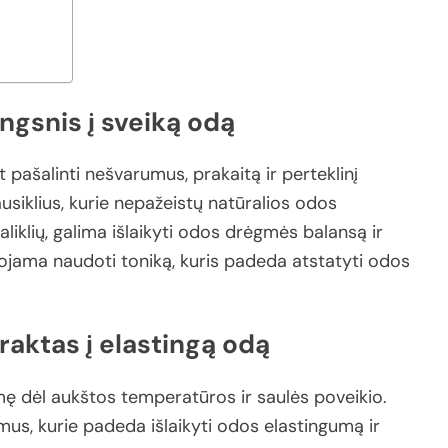
ingsnis
į
sveiką
odą
nt
pašalinti
nešvarumus,
prakaitą
ir
perteklinį
usiklius,
kurie
nepažeistų
natūralios
odos
aliklių,
galima
išlaikyti
odos
drėgmės
balansą
ir
ojama
naudoti
toniką,
kuris
padeda
atstatyti
odos
raktas
į
elastingą
odą
mę
dėl
aukštos
temperatūros
ir
saulės
poveikio.
mus,
kurie
padeda
išlaikyti
odos
elastingumą
ir