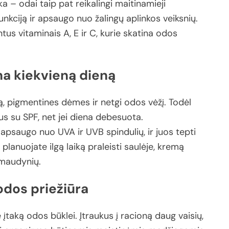
ka –
odai
taip
pat
reikalingi
maitinamieji
unkciją
ir
apsaugo
nuo
žalingų
aplinkos
veiksnių.
intus
vitaminais
A,
E
ir
C,
kurie
skatina
odos
na
kiekvieną
dieną
ą,
pigmentines
dėmes
ir
netgi
odos
vėžį.
Todėl
us
su
SPF,
net
jei
diena
debesuota.
e
apsaugo
nuo
UVA
ir
UVB
spindulių,
ir
juos
tepti
i
planuojate
ilgą
laiką
praleisti
saulėje,
kremą
maudynių.
odos
priežiūra
ę
įtaką
odos
būklei.
Įtraukus
į
racioną
daug
vaisių,