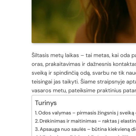
Šiltasis
metų
laikas –
tai
metas,
kai
oda
p
oras,
prakaitavimas
ir
dažnesnis
kontakt
sveiką
ir
spindinčią
odą,
svarbu
ne
tik
nau
teisingai
jas
taikyti.
Šiame
straipsnyje
apt
vasaros
metu,
pateiksime
praktinius
pata
Turinys
Odos valymas – pirmasis žingsnis į sveiką
Drėkinimas ir maitinimas – raktas į elasti
Apsauga nuo saulės – būtina kiekvieną d