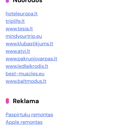
Nuorodos
hoteleuropa.lt
triplife.lt
www.tesia.lt
mindyourtrip.eu
www.klubastikjums.lt
www.atvi.lt
www.pakruojovarpas.lt
www.ledlaikrodis.lt
best-muscles.eu
www.baltmodus.lt
Reklama
Paspirtukų remontas
Apple remontas