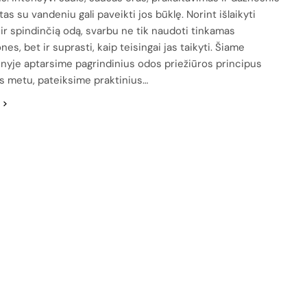
as su vandeniu gali paveikti jos būklę. Norint išlaikyti
 ir spindinčią odą, svarbu ne tik naudoti tinkamas
es, bet ir suprasti, kaip teisingai jas taikyti. Šiame
snyje aptarsime pagrindinius odos priežiūros principus
s metu, pateiksime praktinius…