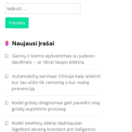
Ieškoti:
Naujausi Įrašai
Gatvių ir kiemo apšvietimas su judesio
davikliais – ar tikrai taupo elektrą
Automobilių servisas Vilniuje kaip atskirti
kur tau siūlo tik remontą o kur realią
prevenciją
Kodėl grūdų drėgnumas gali paveikti visą
grūdų supirkimo procesą
Kodėl telefonų dėklai dažniausiai
išgelbsti ekraną krentant ant šaligatvio