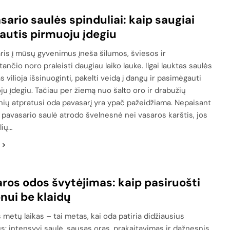
sario saulės spinduliai: kaip saugiai
utis pirmuoju įdegiu
ris į mūsų gyvenimus įneša šilumos, šviesos ir
ančio noro praleisti daugiau laiko lauke. Ilgai lauktas saulės
s vilioja išsinuoginti, pakelti veidą į dangų ir pasimėgauti
ju įdegiu. Tačiau per žiemą nuo šalto oro ir drabužių
nių atpratusi oda pavasarį yra ypač pažeidžiama. Nepaisant
d pavasario saulė atrodo švelnesnė nei vasaros karštis, jos
lių…
ros odos švytėjimas: kaip pasiruošti
nui be klaidų
s metų laikas – tai metas, kai oda patiria didžiausius
us: intensyvi saulė, sausas oras, prakaitavimas ir dažnesnis