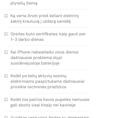
plytelių žiemą
Ką verta žinoti prieš keliant elektrinį
šakinį krautuvą į uždarą sandėlį
Greitas buto sertifikatas: kaip gauti per
1–3 darbo dienas
Kai iPhone nebeatlaiko visos dienos
dažniausiai problema slypi
susidėvėjusioje baterijoje
Kodėl po kelių aktyvių sezonų
elektriniams paspirtukams dažniausiai
prireikia techninės priežiūros
Kodėl tos pačios kavos pupelės namuose
gali skonis visai kitaip nei kavinėje
Vyriškas vestuvinis žiedas su deimantais: