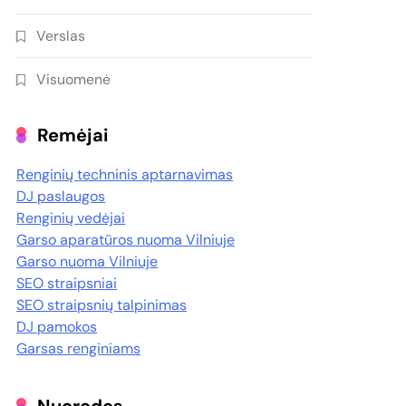
Verslas
Visuomenė
Remėjai
Renginių techninis aptarnavimas
DJ paslaugos
Renginių vedėjai
Garso aparatūros nuoma Vilniuje
Garso nuoma Vilniuje
SEO straipsniai
SEO straipsnių talpinimas
DJ pamokos
Garsas renginiams