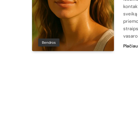
kontakt
sveiką
priemon
straip
vasaro
Bendros
Plačiau