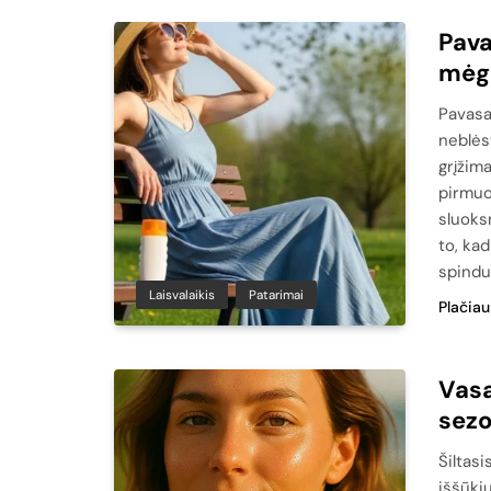
Pava
mėga
Pavasa
neblėst
grįžima
pirmuo
sluoks
to, ka
spindu
Laisvalaikis
Patarimai
Plačiau
Vasa
sezo
Šiltasi
iššūki