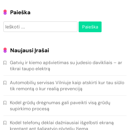
Paieška
Ieškoti:
Naujausi Įrašai
Gatvių ir kiemo apšvietimas su judesio davikliais – ar
tikrai taupo elektrą
Automobilių servisas Vilniuje kaip atskirti kur tau siūlo
tik remontą o kur realią prevenciją
Kodėl grūdų drėgnumas gali paveikti visą grūdų
supirkimo procesą
Kodėl telefonų dėklai dažniausiai išgelbsti ekraną
krentant ant šaligatvio plytelių žiemą