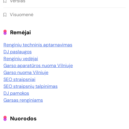
Verslas
Visuomenė
Remėjai
Renginių techninis aptarnavimas
DJ paslaugos
Renginių vedėjai
Garso aparatūros nuoma Vilniuje
Garso nuoma Vilniuje
SEO straipsniai
SEO straipsnių talpinimas
DJ pamokos
Garsas renginiams
Nuorodos