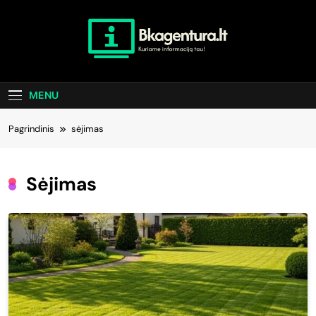
Skip
to
content
Bkagentura.lt
Kuriame Informaciją Tau!
MENU
Pagrindinis
sėjimas
Sėjimas