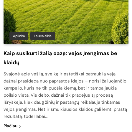
Aplinka
Laisvalaikis
Kaip susikurti žalią oazę: vejos įrengimas be
klaidų
Svajonė apie vešlią, sveiką ir estetiškai patrauklią veją
dažnai prasideda nuo paprastos idėjos – norisi žaliuojančio
kampelio, kuris ne tik puošia kiemą, bet ir tampa jaukia
poilsio vieta. Vis dėlto, dažnai tik pradėjus šį procesą
išryškėja, kiek daug žinių ir pastangų reikalauja tinkamas
vejos įrengimas. Net ir smulkiausios klaidos gali lemti prastą
rezultatą, todėl labai…
Plačiau