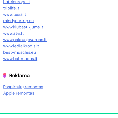
hoteleuropa.lt
triplife.lt
www.tesia.lt
mindyourtrip.eu
www.klubastikjums.lt
www.atvi.lt
www.pakruojovarpas.lt
www.ledlaikrodis.lt
best-muscles.eu
www.baltmodus.lt
Reklama
Paspirtukų remontas
Apple remontas