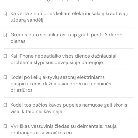
Ką verta žinoti prieš keliant elektrinį šakinį krautuvą į
uždarą sandėlį
Greitas buto sertifikatas: kaip gauti per 1–3 darbo
dienas
Kai iPhone nebeatlaiko visos dienos dažniausiai
problema slypi susidėvėjusioje baterijoje
Kodėl po kelių aktyvių sezonų elektriniams
paspirtukams dažniausiai prireikia techninės
priežiūros
Kodėl tos pačios kavos pupelės namuose gali skonis
visai kitaip nei kavinėje
Vyriškas vestuvinis žiedas su deimantais: nauja
prabangos ir saviraiškos era