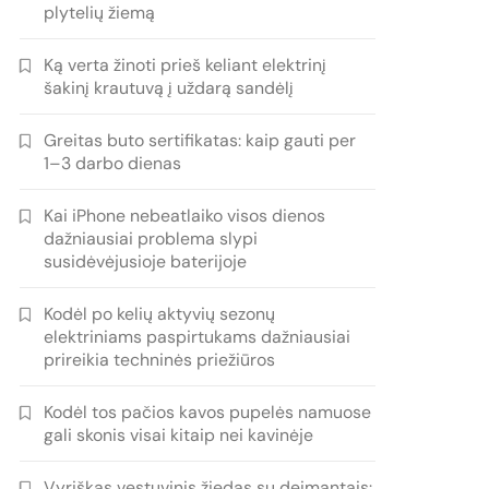
plytelių žiemą
Ką verta žinoti prieš keliant elektrinį
šakinį krautuvą į uždarą sandėlį
Greitas buto sertifikatas: kaip gauti per
1–3 darbo dienas
Kai iPhone nebeatlaiko visos dienos
dažniausiai problema slypi
susidėvėjusioje baterijoje
Kodėl po kelių aktyvių sezonų
elektriniams paspirtukams dažniausiai
prireikia techninės priežiūros
Kodėl tos pačios kavos pupelės namuose
gali skonis visai kitaip nei kavinėje
Vyriškas vestuvinis žiedas su deimantais: