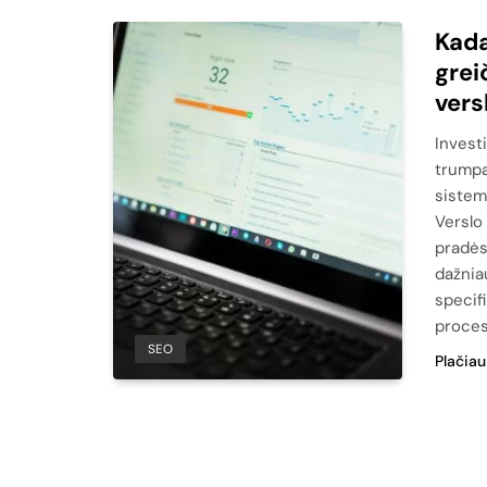
Kada
grei
vers
Invest
trumpa
sistem
Verslo
pradės
dažnia
specifi
proces
SEO
Plačiau