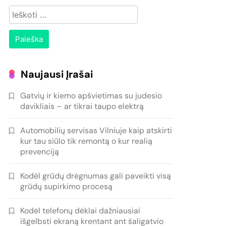
Ieškoti:
Naujausi Įrašai
Gatvių ir kiemo apšvietimas su judesio
davikliais – ar tikrai taupo elektrą
Automobilių servisas Vilniuje kaip atskirti
kur tau siūlo tik remontą o kur realią
prevenciją
Kodėl grūdų drėgnumas gali paveikti visą
grūdų supirkimo procesą
Kodėl telefonų dėklai dažniausiai
išgelbsti ekraną krentant ant šaligatvio