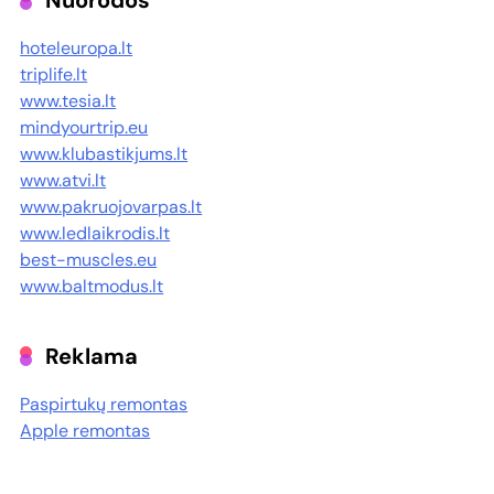
Nuorodos
hoteleuropa.lt
triplife.lt
www.tesia.lt
mindyourtrip.eu
www.klubastikjums.lt
www.atvi.lt
www.pakruojovarpas.lt
www.ledlaikrodis.lt
best-muscles.eu
www.baltmodus.lt
Reklama
Paspirtukų remontas
Apple remontas