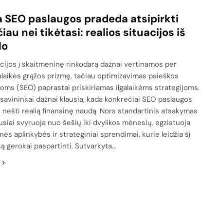
 SEO paslaugos pradeda atsipirkti
čiau nei tikėtasi: realios situacijos iš
lo
icijos į skaitmeninę rinkodarą dažnai vertinamos per
laikės grąžos prizmę, tačiau optimizavimas paieškos
oms (SEO) paprastai priskiriamas ilgalaikėms strategijoms.
 savininkai dažnai klausia, kada konkrečiai SEO paslaugos
 nešti realią finansinę naudą. Nors standartinis atsakymas
usiai svyruoja nuo šešių iki dvylikos mėnesių, egzistuoja
nės aplinkybės ir strateginiai sprendimai, kurie leidžia šį
ą gerokai paspartinti. Sutvarkyta…