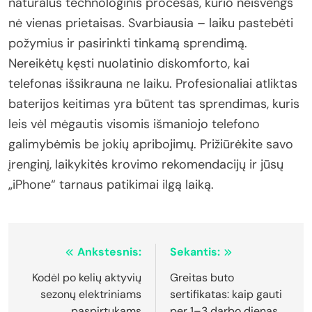
natūralus technologinis procesas, kurio neišvengs
nė vienas prietaisas. Svarbiausia – laiku pastebėti
požymius ir pasirinkti tinkamą sprendimą.
Nereikėtų kęsti nuolatinio diskomforto, kai
telefonas išsikrauna ne laiku. Profesionaliai atliktas
baterijos keitimas yra būtent tas sprendimas, kuris
leis vėl mėgautis visomis išmaniojo telefono
galimybėmis be jokių apribojimų. Prižiūrėkite savo
įrenginį, laikykitės krovimo rekomendacijų ir jūsų
„iPhone“ tarnaus patikimai ilgą laiką.
Navigacija
Ankstesnis:
Sekantis:
tarp
Kodėl po kelių aktyvių
Greitas buto
sezonų elektriniams
sertifikatas: kaip gauti
įrašų
paspirtukams
per 1–3 darbo dienas