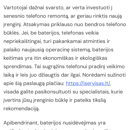
Vartotojai dažnai svarsto, ar verta investuoti į
senesnio telefono remontą, ar geriau rinktis naują
įrenginį. Atsakymas priklauso nuo bendros telefono
būklės. Jei, be baterijos, telefonas veikia
nepriekaištingai, turi pakankamai atminties ir
palaiko naujausią operacinę sistemą, baterijos
keitimas yra itin ekonomiškas ir ekologiškas
sprendimas. Tai sugrąžins telefonui pradinį veikimo
laiką ir leis juo džiaugtis dar ilgai. Norėdami sužinoti
apie šią paslaugą plačiau:
https://iservisas.lt/
,
visada galite pasikonsultuoti su specialistais, kurie
įvertins jūsų įrenginio būklę ir pateiks tikslią
rekomendaciją.
Apibendrinant, baterijos nusidėvėjimas yra