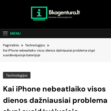
Skip
to
content
Bkagentura.lt
Kuriame Informaciją Tau!
MENU
Pagrindinis
Technologijos
Kai iPhone nebeatlaiko visos dienos dažniausiai problema slypi
susidėvėjusioje baterijoje
Technologijos
Kai iPhone nebeatlaiko visos
dienos dažniausiai problema