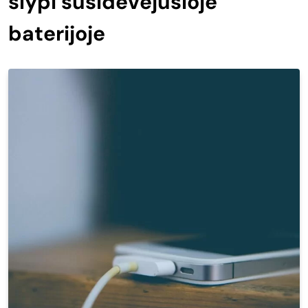
slypi susidėvėjusioje
baterijoje