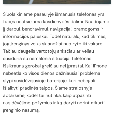
Šiuolaikiniame pasaulyje išmanusis telefonas yra
tapęs neatsiejama kasdienybės dalimi. Naudojame
jį darbui, bendravimui, navigacijai, pramogoms ir
informacijos paieškai. Todėl natūralu, kad tikimės,
jog įrenginys veiks sklandžiai nuo ryto iki vakaro.
Tačiau daugelis vartotojų anksčiau ar vėliau
susiduria su nemalonia situacija: telefonas
išsikrauna gerokai greičiau nei įprastai. Kai iPhone
nebeatlaiko visos dienos dažniausiai problema
slypi susidėvėjusioje baterijoje, kuri nebegali
išlaikyti pradinės talpos. Šiame straipsnyje
aptarsime, kodėl tai nutinka, kaip atpažinti
nusidėvėjimo požymius ir ką daryti norint atkurti
įrenginio našumą.