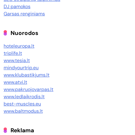
DJ pamokos
Garsas renginiams
Nuorodos
hoteleuropa.lt
triplife.lt
www.tesia.lt
mindyourtrip.eu
www.klubastikjums.lt
www.atvi.lt
www.pakruojovarpas.lt
www.ledlaikrodis.lt
best-muscles.eu
www.baltmodus.lt
Reklama