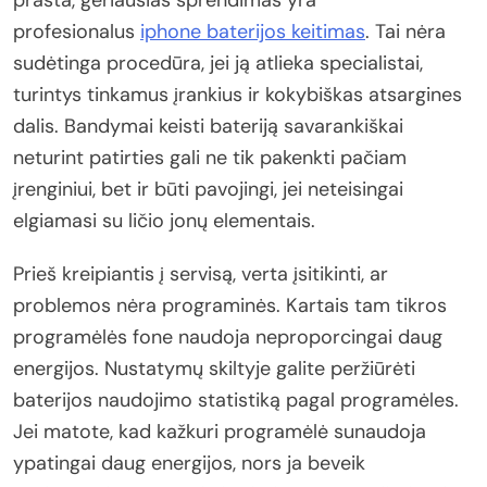
profesionalus
iphone baterijos keitimas
. Tai nėra
sudėtinga procedūra, jei ją atlieka specialistai,
turintys tinkamus įrankius ir kokybiškas atsargines
dalis. Bandymai keisti bateriją savarankiškai
neturint patirties gali ne tik pakenkti pačiam
įrenginiui, bet ir būti pavojingi, jei neteisingai
elgiamasi su ličio jonų elementais.
Prieš kreipiantis į servisą, verta įsitikinti, ar
problemos nėra programinės. Kartais tam tikros
programėlės fone naudoja neproporcingai daug
energijos. Nustatymų skiltyje galite peržiūrėti
baterijos naudojimo statistiką pagal programėles.
Jei matote, kad kažkuri programėlė sunaudoja
ypatingai daug energijos, nors ja beveik