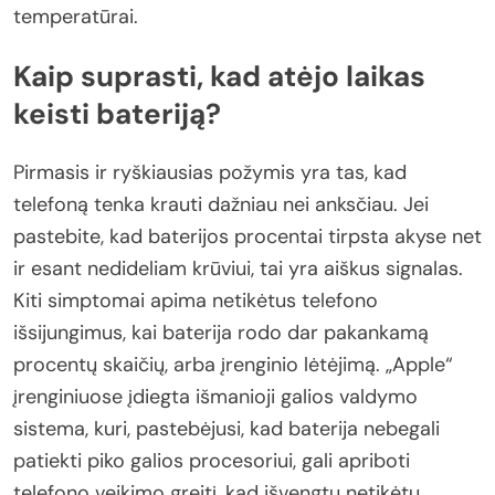
temperatūrai.
Kaip suprasti, kad atėjo laikas
keisti bateriją?
Pirmasis ir ryškiausias požymis yra tas, kad
telefoną tenka krauti dažniau nei anksčiau. Jei
pastebite, kad baterijos procentai tirpsta akyse net
ir esant nedideliam krūviui, tai yra aiškus signalas.
Kiti simptomai apima netikėtus telefono
išsijungimus, kai baterija rodo dar pakankamą
procentų skaičių, arba įrenginio lėtėjimą. „Apple“
įrenginiuose įdiegta išmanioji galios valdymo
sistema, kuri, pastebėjusi, kad baterija nebegali
patiekti piko galios procesoriui, gali apriboti
telefono veikimo greitį, kad išvengtų netikėtų