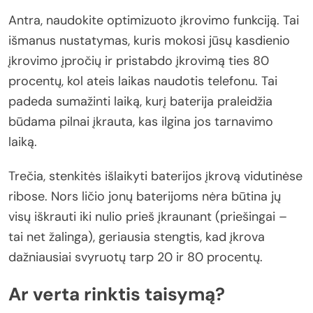
Antra, naudokite optimizuoto įkrovimo funkciją. Tai
išmanus nustatymas, kuris mokosi jūsų kasdienio
įkrovimo įpročių ir pristabdo įkrovimą ties 80
procentų, kol ateis laikas naudotis telefonu. Tai
padeda sumažinti laiką, kurį baterija praleidžia
būdama pilnai įkrauta, kas ilgina jos tarnavimo
laiką.
Trečia, stenkitės išlaikyti baterijos įkrovą vidutinėse
ribose. Nors ličio jonų baterijoms nėra būtina jų
visų iškrauti iki nulio prieš įkraunant (priešingai –
tai net žalinga), geriausia stengtis, kad įkrova
dažniausiai svyruotų tarp 20 ir 80 procentų.
Ar verta rinktis taisymą?