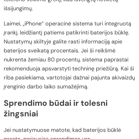
išsijungimų.
Laimei, „iPhone“ operacinė sistema turi integruotą
įrankį, leidžiantį patiems patikrinti baterijos būklę.
Nustatymų skiltyje galite rasti informaciją apie
baterijos sveikatą procentais. Jei ši reikšmė
nukrenta žemiau 80 procentų, sistema paprastai
rekomenduoja apsvarstyti techninę priežiūrą. Kai ši
riba pasiekiama, vartotojai dažnai pajunta akivaizdų
įrenginio darbo laiko sumažėjimą.
Sprendimo būdai ir tolesni
žingsniai
Jei nustatymuose matote, kad baterijos būklė
prasta, geriausias sprendimas yra