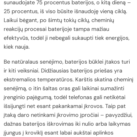
sunaudojate 75 procentus baterijos, o kitą dieną –
25 procentus, iš viso būsite išnaudoję vieną ciklą.
Laikui bėgant, po šimtų tokių ciklų, cheminių
reakcijų procesai baterijoje tampa mažiau
efektyvūs, todėl ji nebegali sukaupti tiek energijos,
kiek nauja.
Be natūralaus senėjimo, baterijos būklei įtakos turi
ir kiti veiksniai. Didžiausias baterijos priešas yra
ekstremalios temperatūros. Karštis skatina cheminį
senėjimą, o itin šaltas oras gali laikinai sumažinti
įrenginio pajėgumą, todėl telefonas gali netikėtai
išsijungti net esant pakankamai įkrovos. Taip pat
įtaką daro netinkami įkrovimo įpročiai – pavyzdžiui,
dažnas baterijos iškrovimas iki nulio arba laikymas
įjungus į kroviklį esant labai aukštai aplinkos