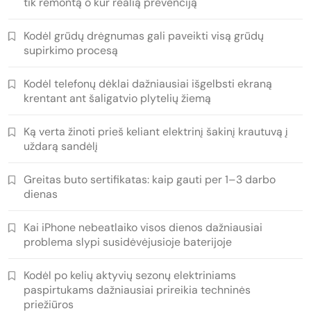
tik remontą o kur realią prevenciją
Kodėl grūdų drėgnumas gali paveikti visą grūdų
supirkimo procesą
Kodėl telefonų dėklai dažniausiai išgelbsti ekraną
krentant ant šaligatvio plytelių žiemą
Ką verta žinoti prieš keliant elektrinį šakinį krautuvą į
uždarą sandėlį
Greitas buto sertifikatas: kaip gauti per 1–3 darbo
dienas
Kai iPhone nebeatlaiko visos dienos dažniausiai
problema slypi susidėvėjusioje baterijoje
Kodėl po kelių aktyvių sezonų elektriniams
paspirtukams dažniausiai prireikia techninės
priežiūros