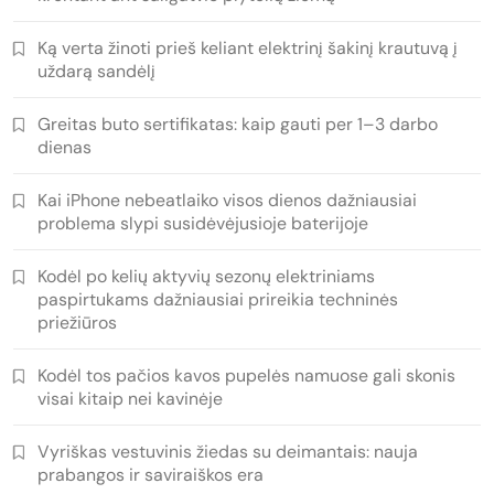
Ką verta žinoti prieš keliant elektrinį šakinį krautuvą į
uždarą sandėlį
Greitas buto sertifikatas: kaip gauti per 1–3 darbo
dienas
Kai iPhone nebeatlaiko visos dienos dažniausiai
problema slypi susidėvėjusioje baterijoje
Kodėl po kelių aktyvių sezonų elektriniams
paspirtukams dažniausiai prireikia techninės
priežiūros
Kodėl tos pačios kavos pupelės namuose gali skonis
visai kitaip nei kavinėje
Vyriškas vestuvinis žiedas su deimantais: nauja
prabangos ir saviraiškos era