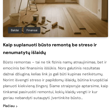
Baldai
Finansai
Kaip suplanuoti būsto remontą be streso ir
nenumatytų išlaidų
Būsto remontas – tai ne tik fizinis namų atnaujinimas, bet ir
emocinis bei finansinis iššūkis. Nors galutinis rezultatas
dažnai džiugina, kelias link jo gali būti kupinas netikėtumų.
Norint išvengti streso ir papildomų išlaidų, būtina kruopščiai
planuoti kiekvieną žingsnį. Šiame straipsnyje aptarsime, kaip
tinkamai pasiruošti remontui, kokių klaidų vengti ir kur
geriau nebandyti sutaupyti. Įvertinkite būsto…
Plačiau