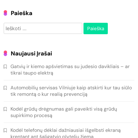
Paieška
Ieškoti:
Naujausi Įrašai
Gatvių ir kiemo apšvietimas su judesio davikliais – ar
tikrai taupo elektrą
Automobilių servisas Vilniuje kaip atskirti kur tau siūlo
tik remontą o kur realią prevenciją
Kodėl grūdų drėgnumas gali paveikti visą grūdų
supirkimo procesą
Kodėl telefonų dėklai dažniausiai išgelbsti ekraną
krentant ant šaligatvio plytelių žiemą