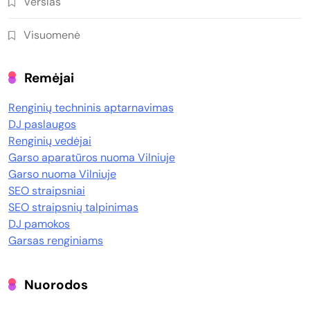
Verslas
Visuomenė
Remėjai
Renginių techninis aptarnavimas
DJ paslaugos
Renginių vedėjai
Garso aparatūros nuoma Vilniuje
Garso nuoma Vilniuje
SEO straipsniai
SEO straipsnių talpinimas
DJ pamokos
Garsas renginiams
Nuorodos