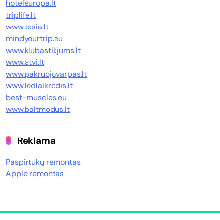
hoteleuropa.lt
triplife.lt
www.tesia.lt
mindyourtrip.eu
www.klubastikjums.lt
www.atvi.lt
www.pakruojovarpas.lt
www.ledlaikrodis.lt
best-muscles.eu
www.baltmodus.lt
Reklama
Paspirtukų remontas
Apple remontas