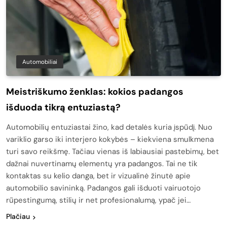
Automobiliai
Meistriškumo ženklas: kokios padangos
išduoda tikrą entuziastą?
Automobilių entuziastai žino, kad detalės kuria įspūdį. Nuo
variklio garso iki interjero kokybės – kiekviena smulkmena
turi savo reikšmę. Tačiau vienas iš labiausiai pastebimų, bet
dažnai nuvertinamų elementų yra padangos. Tai ne tik
kontaktas su kelio danga, bet ir vizualinė žinutė apie
automobilio savininką. Padangos gali išduoti vairuotojo
rūpestingumą, stilių ir net profesionalumą, ypač jei…
Plačiau