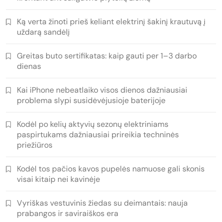
Ką verta žinoti prieš keliant elektrinį šakinį krautuvą į
uždarą sandėlį
Greitas buto sertifikatas: kaip gauti per 1–3 darbo
dienas
Kai iPhone nebeatlaiko visos dienos dažniausiai
problema slypi susidėvėjusioje baterijoje
Kodėl po kelių aktyvių sezonų elektriniams
paspirtukams dažniausiai prireikia techninės
priežiūros
Kodėl tos pačios kavos pupelės namuose gali skonis
visai kitaip nei kavinėje
Vyriškas vestuvinis žiedas su deimantais: nauja
prabangos ir saviraiškos era