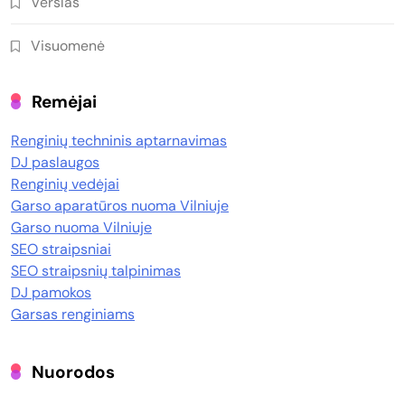
Verslas
Visuomenė
Remėjai
Renginių techninis aptarnavimas
DJ paslaugos
Renginių vedėjai
Garso aparatūros nuoma Vilniuje
Garso nuoma Vilniuje
SEO straipsniai
SEO straipsnių talpinimas
DJ pamokos
Garsas renginiams
Nuorodos