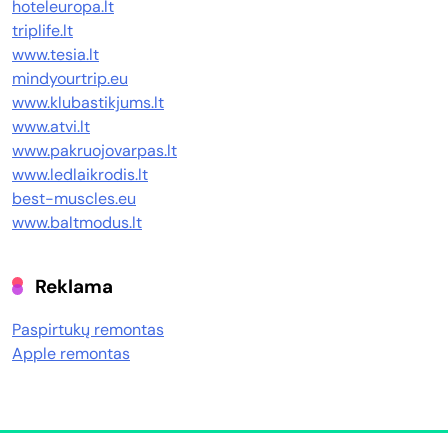
hoteleuropa.lt
triplife.lt
www.tesia.lt
mindyourtrip.eu
www.klubastikjums.lt
www.atvi.lt
www.pakruojovarpas.lt
www.ledlaikrodis.lt
best-muscles.eu
www.baltmodus.lt
Reklama
Paspirtukų remontas
Apple remontas