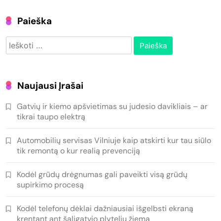
Paieška
Ieškoti:
Naujausi Įrašai
Gatvių ir kiemo apšvietimas su judesio davikliais – ar
tikrai taupo elektrą
Automobilių servisas Vilniuje kaip atskirti kur tau siūlo
tik remontą o kur realią prevenciją
Kodėl grūdų drėgnumas gali paveikti visą grūdų
supirkimo procesą
Kodėl telefonų dėklai dažniausiai išgelbsti ekraną
krentant ant šaligatvio plytelių žiemą