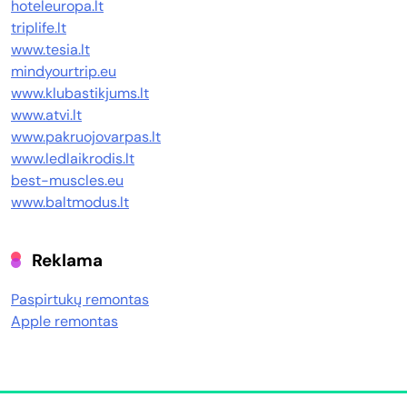
hoteleuropa.lt
triplife.lt
www.tesia.lt
mindyourtrip.eu
www.klubastikjums.lt
www.atvi.lt
www.pakruojovarpas.lt
www.ledlaikrodis.lt
best-muscles.eu
www.baltmodus.lt
Reklama
Paspirtukų remontas
Apple remontas