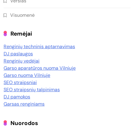
Verslas
Visuomenė
Remėjai
Renginių techninis aptarnavimas
DJ paslaugos
Renginių vedėjai
Garso aparatūros nuoma Vilniuje
Garso nuoma Vilniuje
SEO straipsniai
SEO straipsnių talpinimas
DJ pamokos
Garsas renginiams
Nuorodos