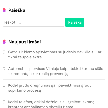
Paieška
Ieškoti:
Naujausi Įrašai
Gatvių ir kiemo apšvietimas su judesio davikliais – ar
tikrai taupo elektrą
Automobilių servisas Vilniuje kaip atskirti kur tau siūlo
tik remontą o kur realią prevenciją
Kodėl grūdų drėgnumas gali paveikti visą grūdų
supirkimo procesą
Kodėl telefonų dėklai dažniausiai išgelbsti ekraną
krentant ant šaligatvio plytelių žiemą