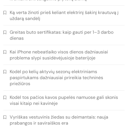
Ką verta žinoti prieš keliant elektrinį šakinį krautuvą į
uždarą sandėlį
Greitas buto sertifikatas: kaip gauti per 1–3 darbo
dienas
Kai iPhone nebeatlaiko visos dienos dažniausiai
problema slypi susidėvėjusioje baterijoje
Kodėl po kelių aktyvių sezonų elektriniams
paspirtukams dažniausiai prireikia techninės
priežiūros
Kodėl tos pačios kavos pupelės namuose gali skonis
visai kitaip nei kavinėje
Vyriškas vestuvinis žiedas su deimantais: nauja
prabangos ir saviraiškos era