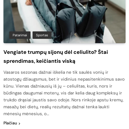
Patarimai
Sportas
Vengiate trumpų sijonų dėl celiulito? Štai
sprendimas, keičiantis viską
Vasaros sezonas dažnai iškelia ne tik saulės vonių ir
atostogų džiaugsmus, bet ir vidinius nepasitenkinimus savo
kūnu. Vienas dažniausių iš jų – celiulitas, kuris, nors ir
būdingas daugumai moterų, vis dar kelia daug kompleksų ir
trukdo drąsiai jaustis savo odoje. Nors rinkoje apstu kremų,
masažų bei dietų, realių rezultatų dažnai tenka laukti
mėnesių mėnesius, o…
Plačiau