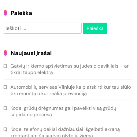
Paieška
Ieškoti:
Naujausi Įrašai
Gatvių ir kiemo apšvietimas su judesio davikliais – ar
tikrai taupo elektrą
Automobilių servisas Vilniuje kaip atskirti kur tau siūlo
tik remontą o kur realią prevenciją
Kodėl grūdų drėgnumas gali paveikti visą grūdų
supirkimo procesą
Kodėl telefonų dėklai dažniausiai išgelbsti ekraną
krentant ant šaligatvio plytelių žiemą