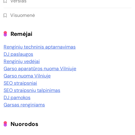
Verslas
Visuomenė
Remėjai
Renginių techninis aptarnavimas
DJ paslaugos
Renginių vedėjai
Garso aparatūros nuoma Vilniuje
Garso nuoma Vilniuje
SEO straipsniai
SEO straipsnių talpinimas
DJ pamokos
Garsas renginiams
Nuorodos