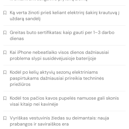
Ką verta žinoti prieš keliant elektrinį šakinį krautuvą į
uždarą sandėlį
Greitas buto sertifikatas: kaip gauti per 1–3 darbo
dienas
Kai iPhone nebeatlaiko visos dienos dažniausiai
problema slypi susidėvėjusioje baterijoje
Kodėl po kelių aktyvių sezonų elektriniams
paspirtukams dažniausiai prireikia techninės
priežiūros
Kodėl tos pačios kavos pupelės namuose gali skonis
visai kitaip nei kavinėje
Vyriškas vestuvinis žiedas su deimantais: nauja
prabangos ir saviraiškos era