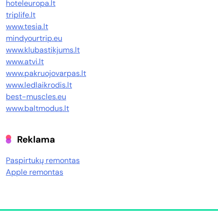
hoteleuropa.lt
triplife.lt
www.tesia.lt
mindyourtrip.eu
www.klubastikjums.lt
www.atvi.lt
www.pakruojovarpas.lt
www.ledlaikrodis.lt
best-muscles.eu
www.baltmodus.lt
Reklama
Paspirtukų remontas
Apple remontas