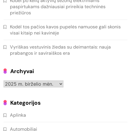
Kodėl po kelių aktyvių sezonų elektriniams
paspirtukams dažniausiai prireikia techninės
priežiūros
Kodėl tos pačios kavos pupelės namuose gali skonis
visai kitaip nei kavinėje
Vyriškas vestuvinis žiedas su deimantais: nauja
prabangos ir saviraiškos era
Archyvai
Archyvai
Kategorijos
Aplinka
Automobiliai