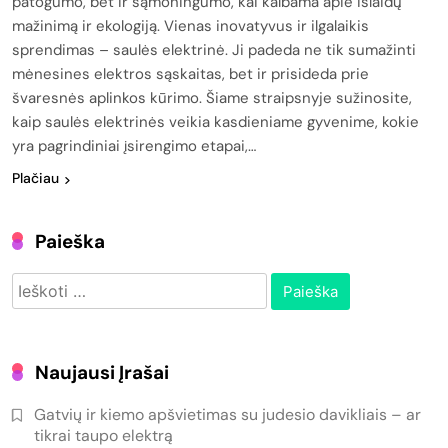
patogumo, bet ir sąmoningumo, kai kalbama apie išlaidų
mažinimą ir ekologiją. Vienas inovatyvus ir ilgalaikis
sprendimas – saulės elektrinė. Ji padeda ne tik sumažinti
mėnesines elektros sąskaitas, bet ir prisideda prie
švaresnės aplinkos kūrimo. Šiame straipsnyje sužinosite,
kaip saulės elektrinės veikia kasdieniame gyvenime, kokie
yra pagrindiniai įsirengimo etapai,…
Plačiau
Paieška
Ieškoti:
Naujausi Įrašai
Gatvių ir kiemo apšvietimas su judesio davikliais – ar
tikrai taupo elektrą