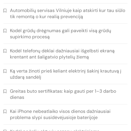
Automobilių servisas Vilniuje kaip atskirti kur tau siūlo
tik remontą o kur realią prevenciją
Kodėl grūdų drėgnumas gali paveikti visą grūdų
supirkimo procesą
Kodėl telefonų dėklai dažniausiai išgelbsti ekraną
krentant ant šaligatvio plytelių žiemą
Ką verta žinoti prieš keliant elektrinį šakinį krautuvą į
uždarą sandėlį
Greitas buto sertifikatas: kaip gauti per 1–3 darbo
dienas
Kai iPhone nebeatlaiko visos dienos dažniausiai
problema slypi susidėvėjusioje baterijoje