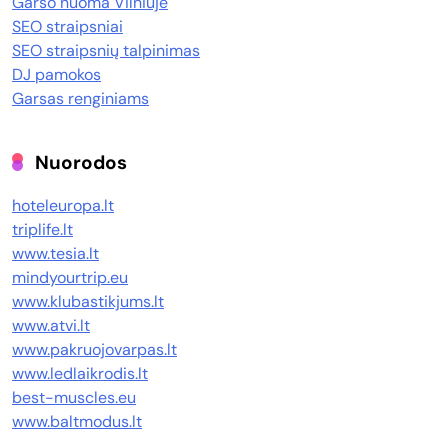
Garso nuoma Vilniuje
SEO straipsniai
SEO straipsnių talpinimas
DJ pamokos
Garsas renginiams
Nuorodos
hoteleuropa.lt
triplife.lt
www.tesia.lt
mindyourtrip.eu
www.klubastikjums.lt
www.atvi.lt
www.pakruojovarpas.lt
www.ledlaikrodis.lt
best-muscles.eu
www.baltmodus.lt