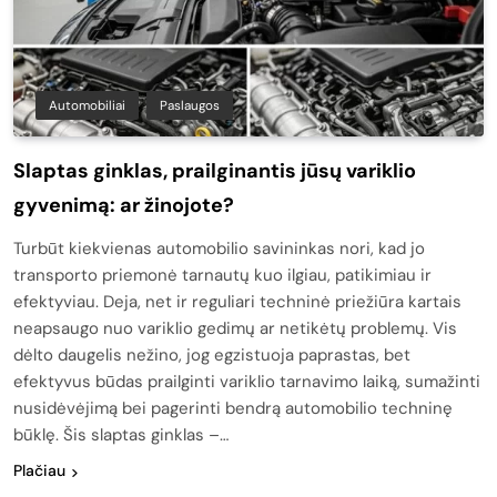
Automobiliai
Paslaugos
Slaptas ginklas, prailginantis jūsų variklio
gyvenimą: ar žinojote?
Turbūt kiekvienas automobilio savininkas nori, kad jo
transporto priemonė tarnautų kuo ilgiau, patikimiau ir
efektyviau. Deja, net ir reguliari techninė priežiūra kartais
neapsaugo nuo variklio gedimų ar netikėtų problemų. Vis
dėlto daugelis nežino, jog egzistuoja paprastas, bet
efektyvus būdas prailginti variklio tarnavimo laiką, sumažinti
nusidėvėjimą bei pagerinti bendrą automobilio techninę
būklę. Šis slaptas ginklas –…
Plačiau