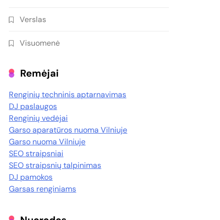
Verslas
Visuomenė
Remėjai
Renginių techninis aptarnavimas
DJ paslaugos
Renginių vedėjai
Garso aparatūros nuoma Vilniuje
Garso nuoma Vilniuje
SEO straipsniai
SEO straipsnių talpinimas
DJ pamokos
Garsas renginiams