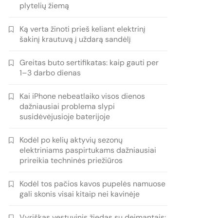
plytelių žiemą
Ką verta žinoti prieš keliant elektrinį
šakinį krautuvą į uždarą sandėlį
Greitas buto sertifikatas: kaip gauti per
1–3 darbo dienas
Kai iPhone nebeatlaiko visos dienos
dažniausiai problema slypi
susidėvėjusioje baterijoje
Kodėl po kelių aktyvių sezonų
elektriniams paspirtukams dažniausiai
prireikia techninės priežiūros
Kodėl tos pačios kavos pupelės namuose
gali skonis visai kitaip nei kavinėje
Vyriškas vestuvinis žiedas su deimantais: