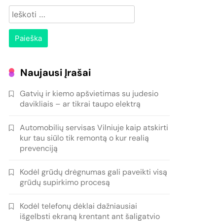
Ieškoti:
Naujausi Įrašai
Gatvių ir kiemo apšvietimas su judesio
davikliais – ar tikrai taupo elektrą
Automobilių servisas Vilniuje kaip atskirti
kur tau siūlo tik remontą o kur realią
prevenciją
Kodėl grūdų drėgnumas gali paveikti visą
grūdų supirkimo procesą
Kodėl telefonų dėklai dažniausiai
išgelbsti ekraną krentant ant šaligatvio