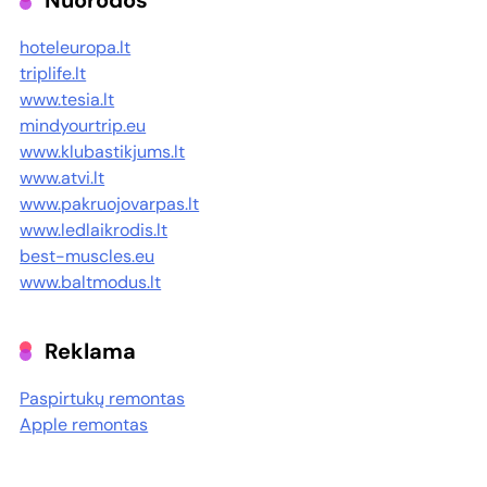
Nuorodos
hoteleuropa.lt
triplife.lt
www.tesia.lt
mindyourtrip.eu
www.klubastikjums.lt
www.atvi.lt
www.pakruojovarpas.lt
www.ledlaikrodis.lt
best-muscles.eu
www.baltmodus.lt
Reklama
Paspirtukų remontas
Apple remontas