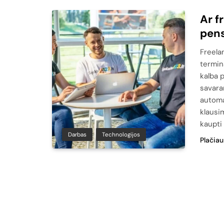
Ar f
pens
Freelan
termina
kalba p
savara
automa
klausi
kaupti 
Darbas
Technologijos
Plačiau