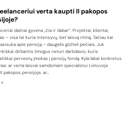
reelanceriui verta kaupti II pakopos
ijoje?
ceriai dažnai gyvena „čia ir dabar“. Projektai, klientai,
s – visa tai kuria intensyvų, bet laisvą ritmą. Tačiau kai
asisuka apie pensiją – daugelis gūžteli pečiais. Juk
nkiškai dirbantis žmogus neturi darbdavio, kuris
tiškai pervestų įmokas į pensijų fondą. Kyla labai konkretus
mas: ar verta laisvai samdomam specialistui Lietuvoje
II pakopos pensijoje, ar…